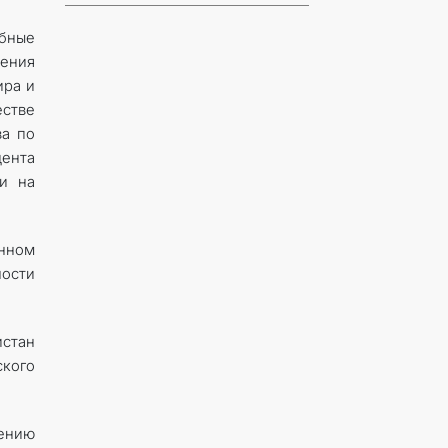
бные
чения
ира и
естве
ва по
дента
и на
анном
ости
истан
ского
ению