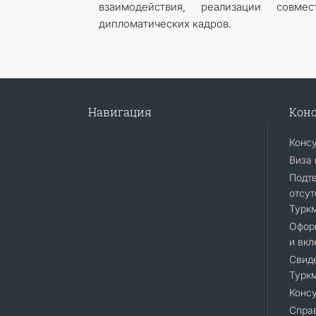
взаимодействия, реализации совме
дипломатических кадров.
Навигация
Конс
Конс
Виза 
Подт
отсут
Турк
Офор
и вкл
Свиде
Турк
Консу
Справ