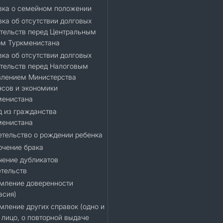
вка о семейном положении
ка об отсутствии долговых
тельств перед Центральным
ом Туркменистана
ка об отсутствии долговых
тельств перед Налоговым
влением Министерства
сов и экономики
менистана
 из гражданства
менистана
тельство о рождении ребенка
ючение брака
чение дубликатов
тельств
мление доверенности
асия)
ление других справок (одно и
 лицо, о повторной выдаче