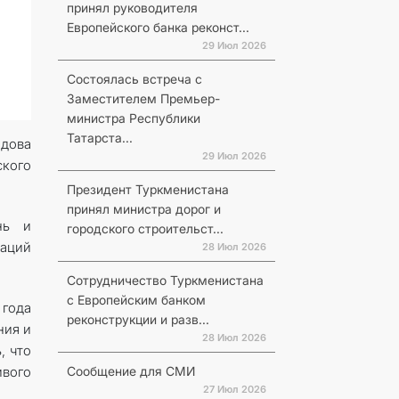
принял руководителя
Европейского банка реконст...
29 Июл 2026
Состоялась встреча с
Заместителем Премьер-
министра Республики
Татарста...
едова
29 Июл 2026
ского
Президент Туркменистана
принял министра дорог и
нь и
городского строительст...
Наций
28 Июл 2026
Сотрудничество Туркменистана
с Европейским банком
 года
реконструкции и разв...
ния и
28 Июл 2026
, что
Сообщение для СМИ
ивого
27 Июл 2026