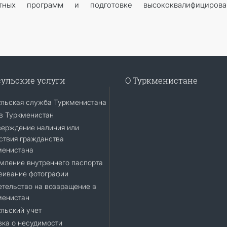
стных программ и подготовке высококвалифицирова
ульские услуги
О Туркменистане
ульская служба Туркменистана
в Туркменистан
верждение наличия или
ствия гражданства
менистана
мление внутреннего паспорта
еивание фотографии
тельство на возвращение в
менистан
льский учет
ка о несудимости