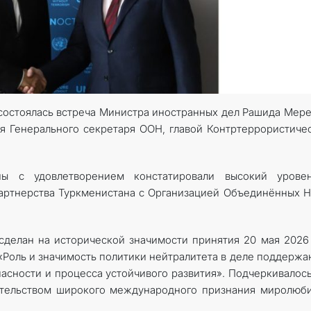
 состоялась встреча Министра иностранных дел Рашида Мер
 Генерального секретаря ООН, главой Контртеррористиче
ы с удовлетворением констатировали высокий урове
партнерства Туркменистана с Организацией Объединённых 
сделан на исторической значимости принятия 20 мая 2026
Роль и значимость политики нейтралитета в деле поддержа
сности и процесса устойчивого развития». Подчеркивалось
етельством широкого международного признания миролюб