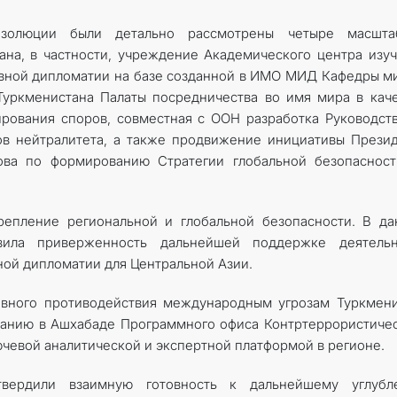
золюции были детально рассмотрены четыре масшта
на, в частности, учреждение Академического центра изу
ивной дипломатии на базе созданной в ИМО МИД Кафедры м
Туркменистана Палаты посредничества во имя мира в кач
рования споров, совместная с ООН разработка Руководст
в нейтралитета, а также продвижение инициативы Прези
ва по формированию Стратегии глобальной безопасност
репление региональной и глобальной безопасности. В д
азила приверженность дальнейшей поддержке деятельн
ной дипломатии для Центральной Азии.
ивного противодействия международным угрозам Туркмен
данию в Ашхабаде Программного офиса Контртеррористиче
чевой аналитической и экспертной платформой в регионе.
вердили взаимную готовность к дальнейшему углубл