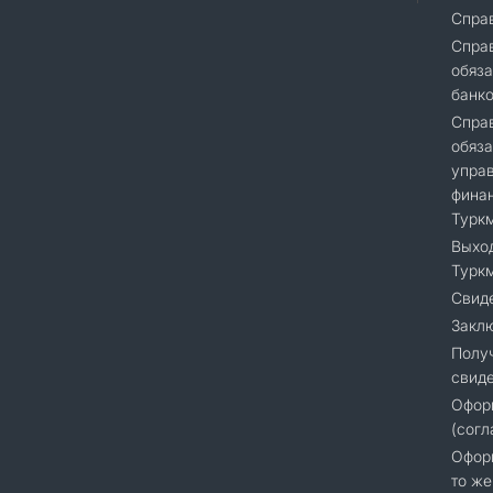
Спра
Cправ
обяза
банк
Справ
обяза
упра
финан
Турк
Выход
Турк
Свиде
Закл
Полу
свиде
Офор
(согл
Оформ
то же