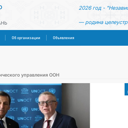
О
2026 год - "Незави
— родина целеустр
АНЬ
Об организации
Объявления
ГЛАВНАЯ
НОВОСТИ
ического управления ООН
КОНСУЛЬСКИЕ УСЛУГИ
ОБ ОРГАНИЗАЦИИ
ОБЪЯВЛЕНИЯ