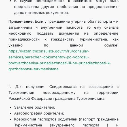
В случае необходимости к заявителю могут быть
предъявлены другие требования по предоставлению
дополнительных документов.
Примечание:
Если у гражданина утеряны оба паспорта – и
заграничный и внутренний паспорта, то ему сначала
необходимо подавать документы на определение
принадлежности к гражданству Туркменистана, как
указано по данной ссылке:
https://kazan.tmconsulate.gov.tm/ru/consular-
services/perechen-dokumentov-po-voprosu-
podtverzhdeniya-prinadlezhnosti-ili-ne-prinadlezhnosti-k-
grazhdanstvu-turkmenistana
.
II. Для получения Свидетельства на возвращение в
Туркменистан новорожденному на территории
Российской Федерации гражданина Туркменистана:
Заявление родителей;
Автобиография родителей;
Ксерокопия паспортов родителей (паспорт гражданина
Туркменистана (внутреннего паспорта ) и