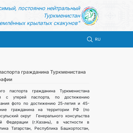
симый, постоянно нейтральный
Туркменистан
емлённых крылатых скакунов"
RU
паспорта гражданина Туркменистана
рафии
ого паспорта гражданина Туркменистана
зи с утерей паспорта, по достижению
вания фото по достижению 25-летия и 45-
ание гражданина на территории РФ (по
нсульский округ Генерального консульства
й Федерации (г.Казань), в частности в
ика Татарстан, Республика Башкортостан,