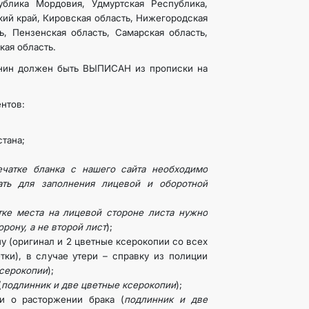
блика Мордовия, Удмуртская Республика,
ий край, Кировская область, Нижегородская
ь, Пензенская область, Самарская область,
кая область.
нин должен быть ВЫПИСАН из прописки на
ентов:
тана;
ечатке бланка с нашего сайта необходимо
ать для заполнения лицевой и оборотной
тке места на лицевой стороне листа нужно
орону, а не второй лист
);
у (оригинал и 2 цветные ксерокопии со всех
тки), в случае утери – справку из полиции
ксерокопии
);
(
подлинник и две цветные ксерокопии
);
и о расторжении брака (
подлинник и две