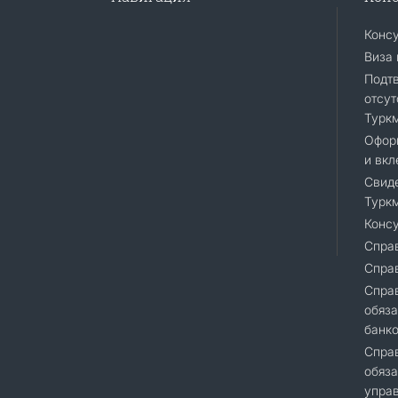
Конс
Виза 
Подт
отсут
Турк
Офор
и вкл
Свиде
Турк
Консу
Справ
Спра
Cправ
обяза
банк
Справ
обяза
упра