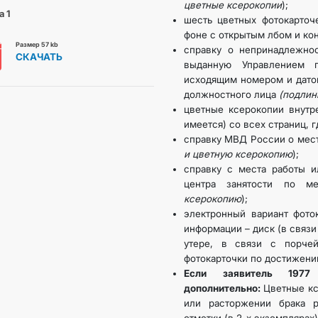
цветные ксерокопии
);
 1
шесть цветных фотокарточ
фоне с открытым лбом и ко
Размер 57 kb
справку о непринадлежно
СКАЧАТЬ
выданную Управлением
исходящим номером и датой
должностного лица
(подлин
цветные ксерокопии внутр
имеется) со всех страниц, г
справку МВД России о мест
и цветную ксерокопию
);
справку с места работы и
центра занятости по ме
ксерокопию
);
электронный вариант фото
информации – диск (в связи
утере, в связи с порче
фотокарточки по достижению
Если заявитель 197
дополнительно:
Цветные кс
или расторжении брака р