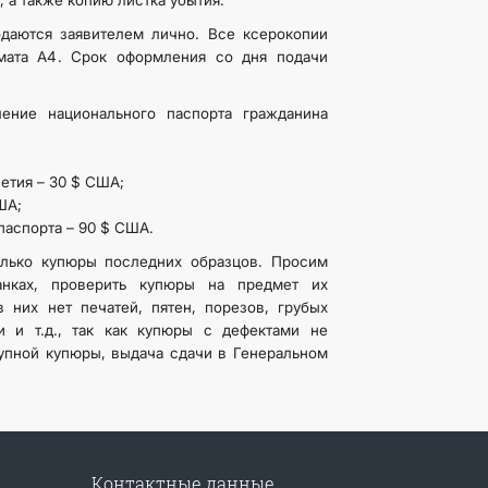
, а также копию листка убытия.
даются заявителем лично. Все ксерокопии
мата А4. Срок оформления со дня подачи
ение национального паспорта гражданина
етия – 30 $ США;
ША;
 паспорта – 90 $ США.
лько купюры последних образцов. Просим
анках, проверить купюры на предмет их
в них нет печатей, пятен, порезов, грубых
 и т.д., так как купюры с дефектами не
упной купюры, выдача сдачи в Генеральном
Контактные данные