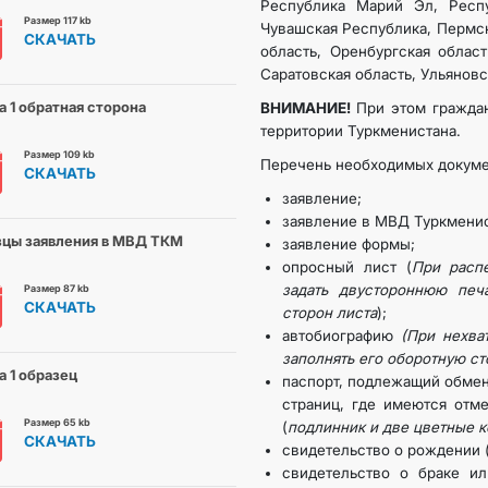
Республика Марий Эл, Респу
Размер 117 kb
Чувашская Республика, Пермск
СКАЧАТЬ
область, Оренбургская област
Саратовская область, Ульяновс
 1 обратная сторона
ВНИМАНИЕ!
При этом гражда
территории Туркменистана.
Размер 109 kb
Перечень необходимых докум
СКАЧАТЬ
заявление;
заявление в МВД Туркменис
цы заявления в МВД ТКМ
заявление формы;
опросный лист (
При расп
задать двустороннюю печ
Размер 87 kb
СКАЧАТЬ
сторон листа
);
автобиографию
(При нехва
заполнять его оборотную ст
 1 образец
паспорт, подлежащий обмен
страниц, где имеются отме
Размер 65 kb
(
подлинник и две цветные 
СКАЧАТЬ
свидетельство о рождении 
свидетельство о браке ил