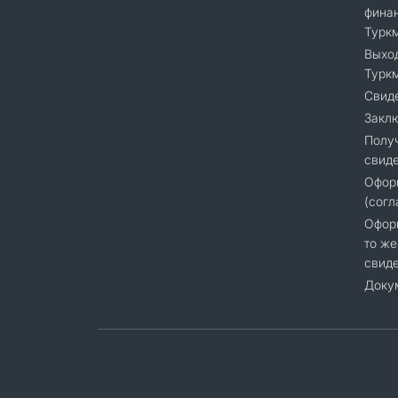
финан
Турк
Выход
Турк
Свиде
Закл
Полу
свиде
Офор
(согл
Оформ
то же
свиде
Доку