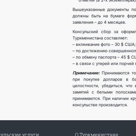
отметки (в 2-х экземплярах)
Вышеуказанные документы по
должны быть на бумаге фор
заявления – до 4 месяцев.
Консульский сбор за оформл
Туркменистана составляет:
– вклеивание фото – 30 $ США;
– по достижению совершеннол
– по обмену паспорта – 45 $ С
– в связи с утерей или порчей
Примечание:
Принимаются то
при покупке долларов в б
целостности, убедиться, что 
замятий с белыми полосками
принимаются. При наличии кр
консульстве производится.
ульские услуги
О Туркменистане