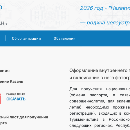
О
2026 год - "Незави
— родина целеустр
АНЬ
Об организации
Объявления
ГЛАВНАЯ
НОВОСТИ
Оформление внутреннего 
ения
и вклеивание в него фотог
ение Казань
КОНСУЛЬСКИЕ УСЛУГИ
Для получения национальн
Размер 106 kb
(обмена паспорта, в свя
СКАЧАТЬ
ОБ ОРГАНИЗАЦИИ
совершеннолетия, для вклеи
летия) необходимо прожив
регистрации), входящих в ко
ОБЪЯВЛЕНИЯ
ный лист для получения
Туркменистана в Российско
рта
следующих регионах: Республ