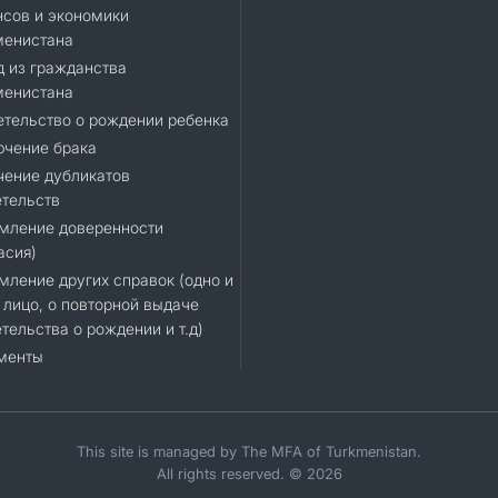
сов и экономики
менистана
 из гражданства
менистана
тельство о рождении ребенка
ючение брака
чение дубликатов
тельств
мление доверенности
асия)
ление других справок (одно и
 лицо, о повторной выдаче
тельства о рождении и т.д)
менты
This site is managed by The MFA of Turkmenistan.
All rights reserved. © 2026