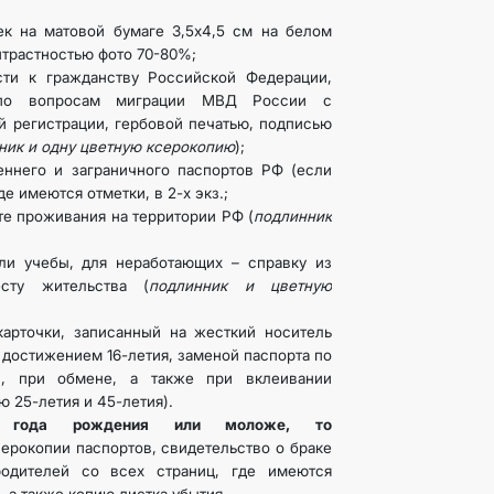
ек на матовой бумаге 3,5х4,5 см на белом
нтрастностью фото 70-80%;
сти к гражданству Российской Федерации,
 по вопросам миграции МВД России с
 регистрации, гербовой печатью, подписью
ник и одну цветную ксерокопию
);
еннего и заграничного паспортов РФ (если
де имеются отметки, в 2-х экз.;
е проживания на территории РФ (
подлинник
ли учебы, для неработающих – справку из
сту жительства (
подлинник и цветную
карточки, записанный на жесткий носитель
 достижением 16-летия, заменой паспорта по
й, при обмене, а также при вклеивании
 25-летия и 45-летия).
7 года рождения или моложе, то
ерокопии паспортов, свидетельство о браке
одителей со всех страниц, где имеются