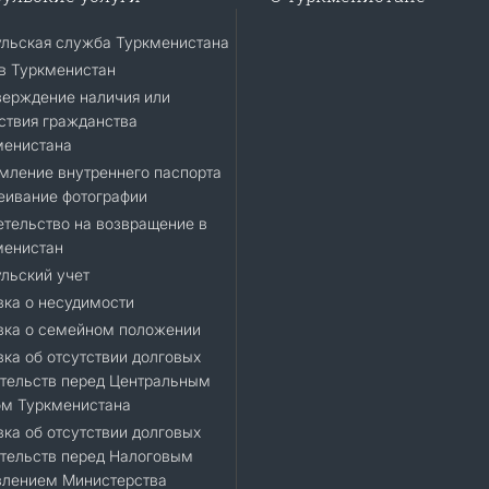
ульская служба Туркменистана
в Туркменистан
верждение наличия или
ствия гражданства
менистана
мление внутреннего паспорта
еивание фотографии
тельство на возвращение в
менистан
льский учет
ка о несудимости
вка о семейном положении
ка об отсутствии долговых
тельств перед Центральным
ом Туркменистана
ка об отсутствии долговых
тельств перед Налоговым
влением Министерства