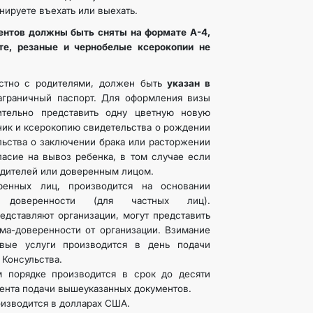
нируете въехать или выехать.
ентов должны быть сняты на формате А-4,
те, резаные и чернобелые ксерокопии не
стно с родителями, должен быть
указан в
аграничный паспорт. Для оформления визы
ительно представить одну цветную новую
ник и ксерокопию свидетельства о рождении
льства о заключении брака или расторжении
ласие на вывоз ребенка, в том случае если
одителей или доверенным лицом.
ренных лиц, производится на основании
ной доверенности (для частных лиц).
едставляют организации, могут представить
ма-доверенности от организации. Взимание
овые услуги производится в день подачи
 Консульства.
 порядке производится в срок до десяти
мента подачи вышеуказанных документов.
оизводится в долларах США.