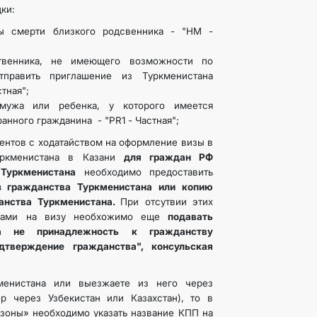
дки:
ы смерти близкого родсвенника - "HM -
ственника, не имеющего возможности по
тправить приглашение из Туркменистана
стная";
мужа или ребенка, у которого имеется
анного гражданина - "PR1 - Частная";
ентов с ходатайством на оформление визы в
уркменистана в Казани
для граждан РФ
Туркменистана
необходимо предоставить
з гражданства Туркменистана или копию
данства Туркменистана.
При отсутвии этих
нтами на визу необхожимо еще
подавать
а не принадлежность к гражданству
дтверждение гражданства", консульская
менистана или выезжаете из него через
р через Узбекистан или Казахстан), то в
 зоны» необходимо указать название КПП на