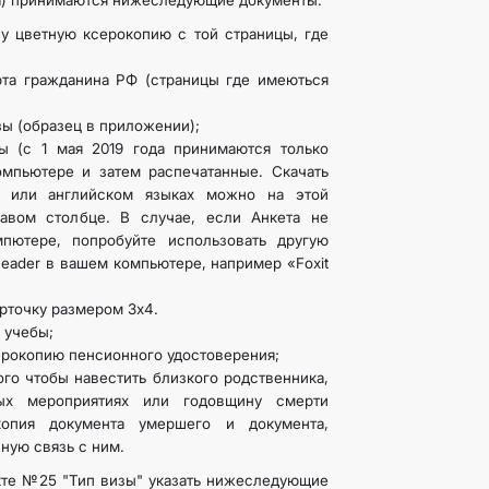
а) принимаются нижеследующие документы:
у цветную ксерокопию с той страницы, где
рта гражданина РФ (страницы где имеються
зы (образец в приложении);
ы (c 1 мая 2019 года принимаются только
омпьютере и затем распечатанные. Скачать
м или английском языках можно на этой
авом столбце. В случае, если Анкета не
пютере, попробуйте использовать другую
ader в вашем компьютере, например «Foxit
рточку размером 3х4.
 учебы;
ерокопию пенсионного удостоверения;
ого чтобы навестить близкого родственника,
ых мероприятиях или годовщину смерти
копия документа умершего и документа,
ную связь с ним.
кте №25 "Тип визы" указать нижеследующие