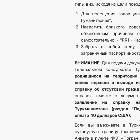
типы виз, исходя из цели поез
Для посещения годовщин
Гуманитарная";
Навестить близкого род
объективнам причинам о
самостоятельно, - "PR1 - Ча
Забрать с собой жену, 
заграничный паспорт иностр
ВНИМАНИЕ:
Для подачи докум
Генеральном консульстве Т
родивщихся на территории 
копию справки о выходе и
справку об отсутсвии граж
справок, вместе с докуме
заявление на справку н
Туркменистана (раздел "По
оплата 40 долларов США).
Если вы въезжаете в Турк
сухопутную границу (наприме
Анкете в пункте №31 «Погран