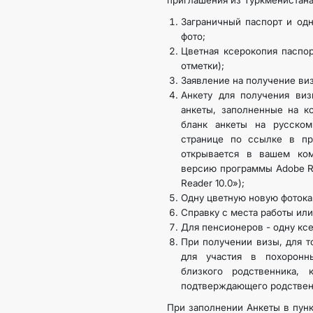
приглашения из Туркменистан
Заграничный паспорт и одн
фото;
Цветная ксерокопия паспо
отметки);
Заявление на получение ви
Анкету для получения виз
анкеты, заполненные на к
бланк анкеты на русско
странице по ссылке в пр
открывается в вашем ком
версию программы Adobe Re
Reader 10.0»);
Одну цветную новую фотока
Справку с места работы или
Для пенсионеров - одну кс
При получении визы, для т
для участия в похоронн
близкого родственника, 
подтверждающего родствен
При заполнении Анкеты в пун