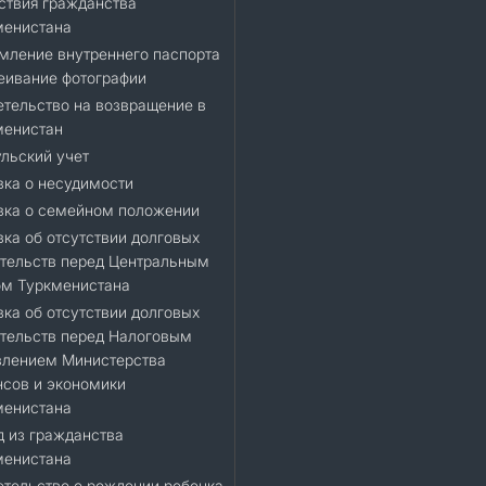
ствия гражданства
менистана
мление внутреннего паспорта
еивание фотографии
тельство на возвращение в
менистан
льский учет
ка о несудимости
вка о семейном положении
ка об отсутствии долговых
тельств перед Центральным
ом Туркменистана
ка об отсутствии долговых
тельств перед Налоговым
влением Министерства
сов и экономики
менистана
 из гражданства
менистана
тельство о рождении ребенка