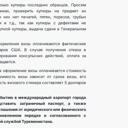
лько купюры последних образцов. Просим
анках, проверить купюры на предмет их
в них нет печатей, пятен, порезов, грубых
 и т.д., так как купюры с дефектами не
упной купюры, выдача сдачи в Генеральном
формления визы оплачиваются фактические
аров США. В случае получения отказа в
рования консульских действий, оплата за
ащается.
а оформление визы оплачивается стоимость
оимость визы зависит от срока визы, его
сть визового стикера составляет 5 долларов
ибытию в международный аэропорт города
ставить заграничный паспорт, а также
глашения от юридического или физического
ановленном порядке и согласованного с
ой службой Туркменистана.