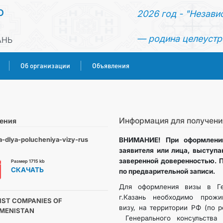
О
2026 год - "Незави
— родина целеустр
АНЬ
Об организации
Объявления
ГЛАВНАЯ
НОВОСТИ
Информация для получени
ения
a-dlya-polucheniya-vizy-rus
ВНИМАНИЕ! При оформлении
КОНСУЛЬСКИЕ УСЛУГИ
заявителя или лица, выступа
заверенной доверенностью. 
Размер 1715 kb
СКАЧАТЬ
по предварительной записи.
ОБ ОРГАНИЗАЦИИ
Для оформления визы в Ге
г.Казань необходимо прожи
ОБЪЯВЛЕНИЯ
IST COMPANIES OF
визу, на территории РФ (по р
MENISTAN
Генерального консульства