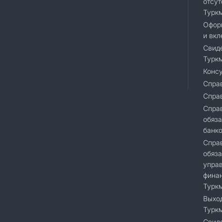
отсут
Турк
Офор
и вкл
Свиде
Турк
Консу
Справ
Спра
Cправ
обяза
банк
Справ
обяза
упра
финан
Турк
Выход
Турк
Свиде