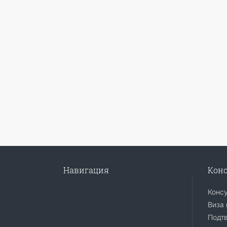
Навигация
Конс
Конс
Виза 
Подт