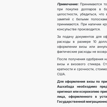
Примечание:
Принимаются то
при покупке долларов в б
целостности, убедиться, что 
замятий с белыми полосками
принимаются. При наличии кр
консульстве производится.
За подачу документов для о
расходы в размере 10 долл
оформлении визы или аннули
фактические расходы не возвр
После получения одобрения н
визы и визового стикера. Ст
кратности и срочности, стоимо
США.
Для оформления визы по пр
Ашхабада необходимо пред
оригинал или ксерокопию при
лица, оформленного в уст
Государственной миграционн