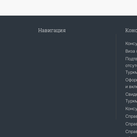
Навигация
Конс
Конс
Виза 
Подт
отсут
Турк
Офор
и вкл
Свиде
Турк
Консу
Справ
Спра
Cправ