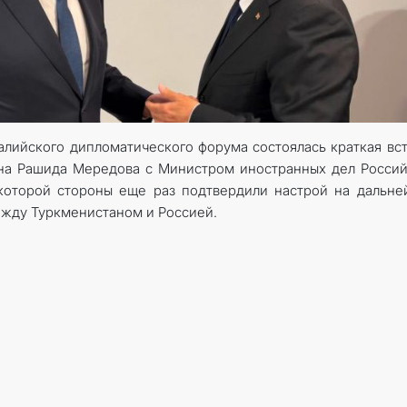
талийского дипломатического форума состоялась краткая вс
на Рашида Мередова с Министром иностранных дел Росси
которой стороны еще раз подтвердили настрой на дальн
ежду Туркменистаном и Россией.