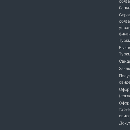
обяза
банк
Справ
обяза
упра
финан
Турк
Выход
Турк
Свиде
Закл
Полу
свиде
Офор
(согл
Оформ
то же
свиде
Доку