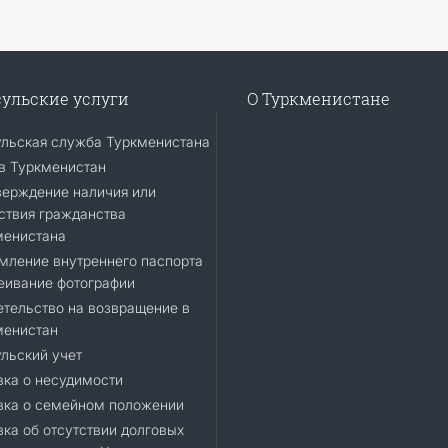
ульские услуги
О Туркменистане
ульская служба Туркменистана
в Туркменистан
верждение наличия или
ствия гражданства
менистана
мление внутреннего паспорта
еивание фотографии
тельство на возвращение в
менистан
льский учет
ка о несудимости
вка о семейном положении
ка об отсутствии долговых