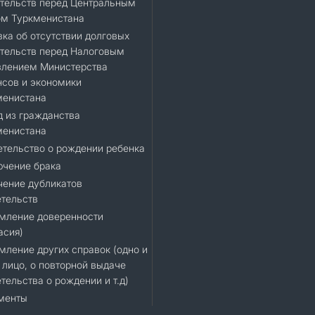
тельств перед Центральным
ом Туркменистана
ка об отсутствии долговых
тельств перед Налоговым
влением Министерства
сов и экономики
менистана
 из гражданства
менистана
тельство о рождении ребенка
ючение брака
чение дубликатов
тельств
мление доверенности
асия)
ление других справок (одно и
 лицо, о повторной выдаче
тельства о рождении и т.д)
менты