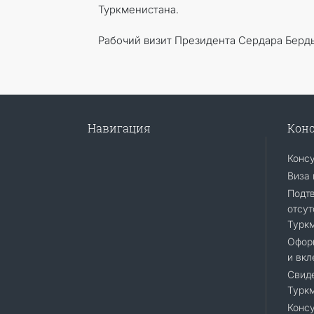
Туркменистана.
Рабочий визит Президента Сердара Берд
Навигация
Конс
Конс
Виза 
Подт
отсут
Турк
Офор
и вкл
Свиде
Турк
Консу