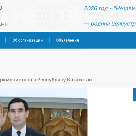
О
2026 год - "Незави
— родина целеустр
АНЬ
Об организации
Объявления
ГЛАВНАЯ
НОВОСТИ
уркменистана в Республику Казахстан
КОНСУЛЬСКИЕ УСЛУГИ
ОБ ОРГАНИЗАЦИИ
ОБЪЯВЛЕНИЯ