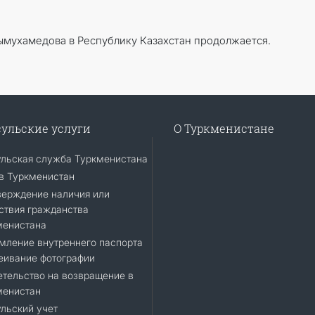
ымухамедова в Республику Казахстан продолжается.
ульские услуги
О Туркменистане
ульская служба Туркменистана
в Туркменистан
верждение наличия или
ствия гражданства
менистана
мление внутреннего паспорта
еивание фотографии
тельство на возвращение в
менистан
льский учет