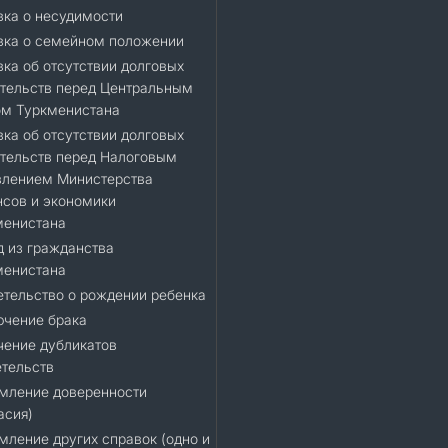
ка о несудимости
вка о семейном положении
ка об отсутствии долговых
тельств перед Центральным
ом Туркменистана
ка об отсутствии долговых
тельств перед Налоговым
влением Министерства
сов и экономики
менистана
 из гражданства
менистана
тельство о рождении ребенка
ючение брака
чение дубликатов
тельств
мление доверенности
асия)
ление других справок (одно и