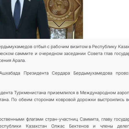
ердымухамедов отбыл с рабочим визитом в Республику Каза
ческом саммите и очередном заседании Совета глав госуда
ения Арала.
Ашхабада Президента Сердара Бердымухамедова прово
идента Туркменистана приземлился в Международном аэро
тана. По обеим сторонам ковровой дорожки выстроились 
рственными флагами стран-участниц Саммита, главу госуда
еспублики Казахстан Олжас Бектенов и члены делег