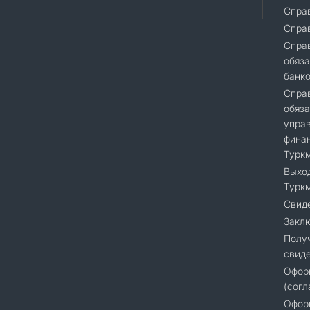
Справ
Спра
Cправ
обяза
банк
Справ
обяза
упра
финан
Турк
Выход
Турк
Свиде
Закл
Полу
свиде
Офор
(согл
Оформ