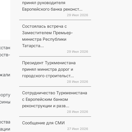
принял руководителя
Европейского банка реконст...
29 Июл 2026
Состоялась встреча с
Заместителем Премьер-
министра Республики
Татарста...
хстан
29 Июл 2026
рств-
Президент Туркменистана
принял министра дорог и
жали
городского строительст...
28 Июл 2026
Сотрудничество Туркменистана
порту
с Европейским банком
воины
реконструкции и разв...
28 Июл 2026
рства
Сообщение для СМИ
ации
27 Июл 2026