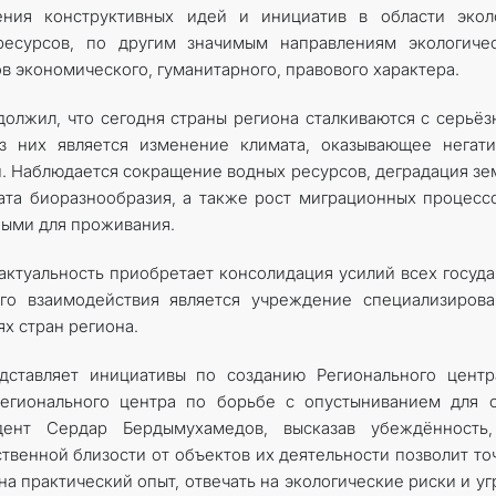
ния конструктивных идей и инициатив в области эколо
ресурсов, по другим значимым направлениям экологичес
в экономического, гуманитарного, правового характера.
лжил, что сегодня страны региона сталкиваются с серьё
з них является изменение климата, оказывающее негати
. Наблюдается сокращение водных ресурсов, деградация зе
ата биоразнообразия, а также рост миграционных процесс
ными для проживания.
 актуальность приобретает консолидация усилий всех госуда
го взаимодействия является учреждение специализирова
х стран региона.
ставляет инициативы по созданию Регионального центр
Регионального центра по борьбе с опустыниванием для 
дент Сердар Бердымухамедов, высказав убеждённость,
твенной близости от объектов их деятельности позволит то
а практический опыт, отвечать на экологические риски и уг