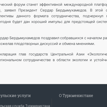
гический форум станет эффективной международной платф
й, заявил Президент Сердар Бердымухамедов. В этой с
ективы данного формата сотрудничества, подчеркнул г
 сегодня будет дан хороший импульс для предстоящей сист
рдар Бердымухамедов поздравил собравшихся с началом р
пожелав плодотворных дискуссий и обмена мнениями.
ларация глав государств Центральной Азии «Экологиче
гиональном сотрудничестве в области экологии и устойч
ульские услуги
О Туркменистане
ульская служба Туркменистана