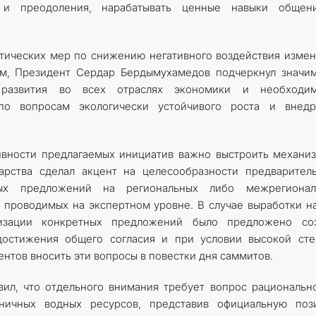
 и преодоления, нарабатывать ценные навыки общен
тических мер по снижению негативного воздействия изме
ям, Президент Сердар Бердымухамедов подчеркнул значи
 развития во всех отраслях экономики и необходим
 по вопросам экологически устойчивого роста и внедр
ивности предлагаемых инициатив важно выстроить механи
дарства сделал акцент на целесообразности предварител
ых предложений на региональных либо межрегионал
, проводимых на экспертном уровне. В случае выработки н
зации конкретных предложений было предложено соз
остижения общего согласия и при условии высокой сте
нтов вносить эти вопросы в повестки дня саммитов.
ил, что отдельного внимания требует вопрос рациональн
аничных водных ресурсов, представив официальную поз