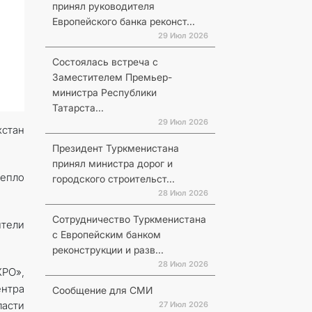
принял руководителя
Европейского банка реконст...
29 Июл 2026
Состоялась встреча с
Заместителем Премьер-
министра Республики
Татарста...
29 Июл 2026
хстан
Президент Туркменистана
принял министра дорог и
епло
городского строительст...
28 Июл 2026
Сотрудничество Туркменистана
ители
с Европейским банком
реконструкции и разв...
28 Июл 2026
XPO»,
ентра
Сообщение для СМИ
асти
27 Июл 2026