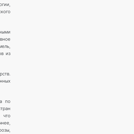
гии,
кого
зными
вное
мель,
ов из
рств.
нных
а по
стран
 что
чнее,
розы,