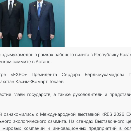
ердымухамедов в рамках рабочего визита в Республику Каза
еском саммите в Астане.
тре «EXPO» Президента Сердара Бердымухамедова т
захстан Касым-Жомарт Токаев.
астие главы государств, а также руководители и представ
й ознакомились с Международной выставкой «RES 2026 E
ьного экологического саммита. На стендах Выставочного ц
х мировых компаний и инновационных предприятий в обл