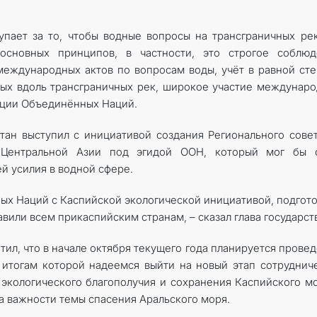
упает за то, чтобы водные вопросы на трансграничных ре
основных принципов, в частности, это строгое соблюд
еждународных актов по вопросам воды, учёт в равной ст
ных вдоль трансграничных рек, широкое участие междунар
ации Объединённых Наций.
стан выступил с инициативой создания Регионального сове
 Центральной Азии под эгидой ООН, который мог бы с
й усилия в водной сфере.
ых Наций с Каспийской экологической инициативой, подгот
или всем прикаспийским странам, – сказал глава государств
л, что в начале октября текущего года планируется прове
 итогам которой надеемся выйти на новый этап сотруднич
 экологического благополучия и сохранения Каспийского м
на важности темы спасения Аральского моря.