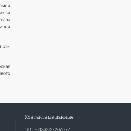
ормой
вязи
лава
емной
аботы
ская
ивого
Контактные данные
ТЕЛ: +7(843)272-52-77