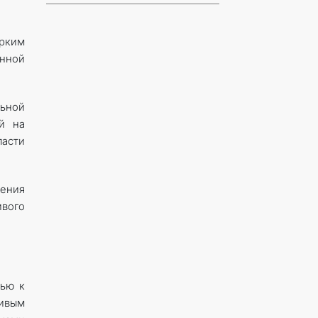
рким
нной
льной
й на
ласти
дения
ивого
тью к
ивым