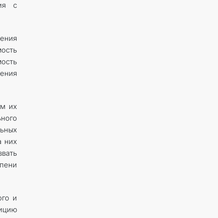
ия с
нения
мость
ость
ения
зм их
ьного
ьных
а них
вать
пени
ого и
ицию