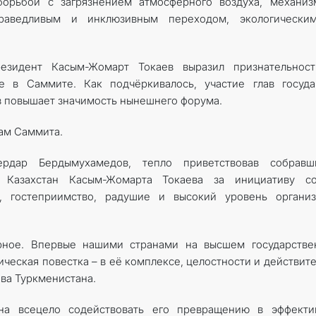
орьбой с загрязнением атмосферного воздуха, механиз
праведливым и инклюзивным переходом, экологически
резидент Касым-Жомарт Токаев выразил признательност
е в Саммите. Как подчёркивалось, участие глав госуда
 повышает значимость нынешнего форума.
ам Саммита.
дар Бердымухамедов, тепло приветствовав собравши
и Казахстан Касым-Жомарта Токаева за инициативу со
а, гостеприимство, радушие и высокий уровень организ
ное. Впервые нашими странами на высшем государстве
ческая повестка – в её комплексе, целостности и действит
ва Туркменистана.
ана всецело содействовать его превращению в эффекти