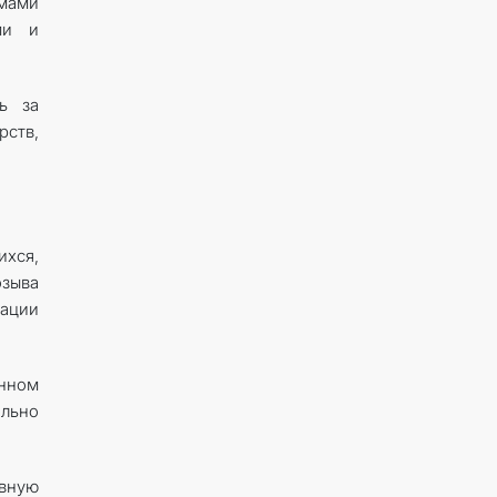
мами
ми и
ь за
рств,
хся,
зыва
ации
нном
ельно
вную