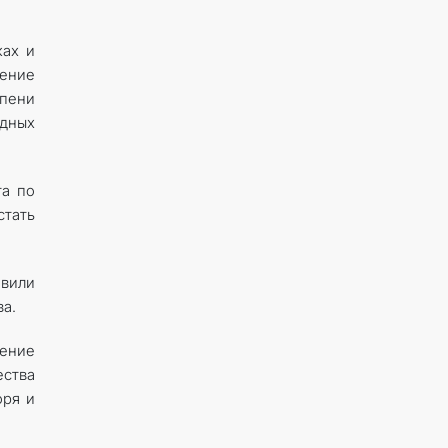
ках и
ение
епени
одных
та по
тать
овили
а.
дение
ества
оря и