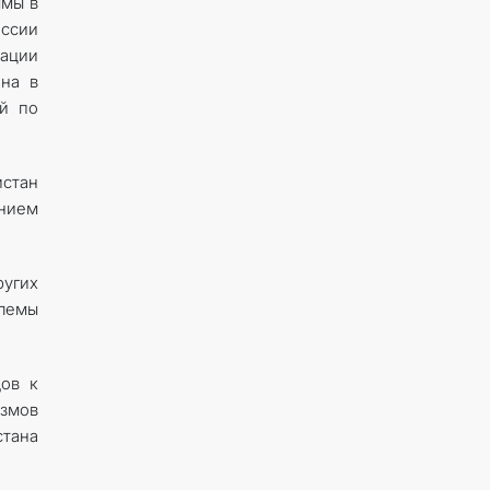
ммы в
ессии
зации
ана в
й по
стан
ением
ругих
блемы
дов к
змов
стана