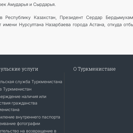
ек Амударья и Сырдарья.
в Республику Казахстан, Президент Сердар Бердымухам
имени Нурсултана Назарбаева города Астана, откуда отб
ульские услуги
О Туркменистане
ульская служба Туркменистана
в Туркменистан
верждение наличия или
ствия гражданства
менистана
мление внутреннего паспорта
еивание фотографии
тельство на возвращение в