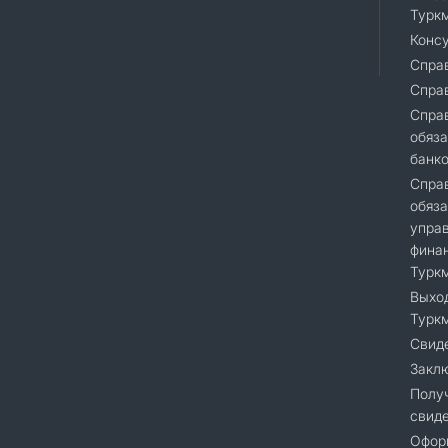
Турк
Консу
Справ
Спра
Cправ
обяза
банк
Справ
обяза
упра
финан
Турк
Выход
Турк
Свиде
Закл
Полу
свиде
Офор