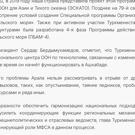
), в 2019 году наша страна представила проект этой програ
ОН для Азии и Тихого океана (ЭСКАТО). Позднее на 79-й с
отрение условий создания Специальной программы Органи
льского моря». Также при активном участии Туркменист
уктурами была разработана 4-я фаза Программы действи
ьского моря (ПБАМ-4).
езидент Сердар Бердымухамедов, отметил, что Туркмени
ионального центра ООН по технологиям, связанным с измен
е время он начнёт функционировать в Ашхабаде.
что проблемы Арала нельзя рассматривать в отрыве от д
вызовов, таких, как опустынивание, таяние ледников, про
урсами и ряда иных.
бразности обеспечить гармонизацию национальных подхо
 усилить координирующие функции региональных механи
внешнеполитических и отраслевых ведомств, глава Туркмени
инирующей роли МФСА в данном процессе.