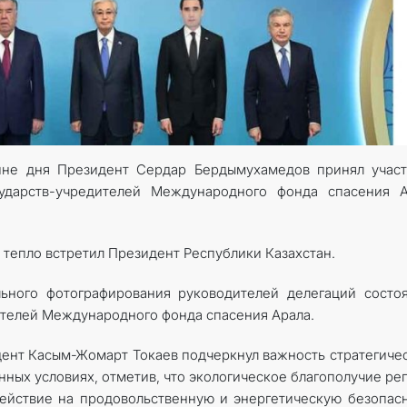
вине дня Президент Сердар Бердымухамедов принял учас
ударств-учредителей Международного фонда спасения А
 тепло встретил Президент Республики Казахстан.
ьного фотографирования руководителей делегаций состо
ителей Международного фонда спасения Арала.
дент Касым-Жомарт Токаев подчеркнул важность стратегиче
нных условиях, отметив, что экологическое благополучие ре
ействие на продовольственную и энергетическую безопас