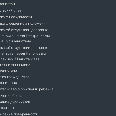
менистан
льский учет
ка о несудимости
вка о семейном положении
ка об отсутствии долговых
тельств перед Центральным
ом Туркменистана
ка об отсутствии долговых
тельств перед Налоговым
влением Министерства
сов и экономики
менистана
 из гражданства
менистана
тельство о рождении ребенка
ючение брака
чение дубликатов
тельств
мление доверенности