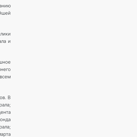
ванию
йшей
блики
ала и
шное
шнего
 всем
ов. В
рала;
дента
фонда
рала;
марта