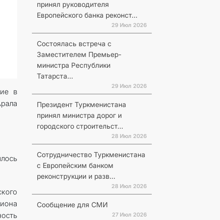
принял руководителя
Европейского банка реконст...
29 Июл 2026
Состоялась встреча с
Заместителем Премьер-
министра Республики
Татарста...
29 Июл 2026
тие в
рала
Президент Туркменистана
принял министра дорог и
городского строительст...
28 Июл 2026
Сотрудничество Туркменистана
ялось
с Европейским банком
реконструкции и разв...
28 Июл 2026
ского
гиона
Сообщение для СМИ
ность
27 Июл 2026