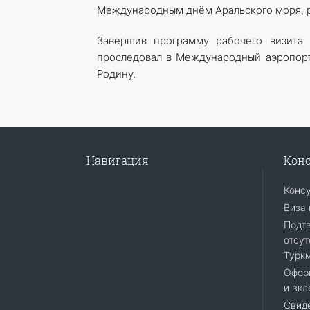
Международным днём Аральского моря, р
Завершив программу рабочего визита 
проследовал в Международный аэропорт 
Родину.
Навигация
Конс
Конс
Виза 
Подт
отсут
Турк
Офор
и вкл
Свиде