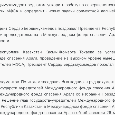
дымухамедов предложил ускорить работу по совершенство
азы МФСА и определить новые задачи совместной дальне
дент Сердар Бердымухамедов поздравил Президента Респу
ом председательства в Международном фонде спасения Ар
ости.
еспублики Казахстан Касым-Жомарта Токаева за успе
де спасения Арала, проведение на высоком уровне ныне
дителей МФСА, Президент Сердар Бердымухамедов пожелал
окументов. По итогам заседания был подписан ряд документ
государств-учредителей Международного фонда спасения А
Международного фонда спасения Арала об избрании Прези
 Решение глав государств-учредителей Международного 
а Республики Казахстан в Международном фонде спасения А
Международного фонда спасения Арала об объявлении 26 