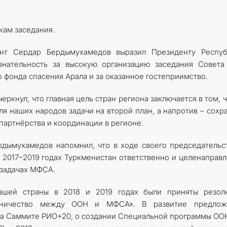
кам заседания.
ент Сердар Бердымухамедов выразил Президенту Респуб
знательность за высокую организацию заседания Совета
фонда спасения Арала и за оказанное гостеприимство.
ркнул, что главная цель стран региона заключается в том, 
я наших народов задачи на второй план, а напротив – сохр
артнёрства и координации в регионе.
дымухамедов напомнил, что в ходе своего председательс
2017–2019 годах Туркменистан ответственно и целенаправ
 задачах МФСА.
нашей страны в 2018 и 2019 годах были приняты резол
дничество между ООН и МФСА». В развитие предлож
на Саммите РИО+20, о создании Специальной программы ОО