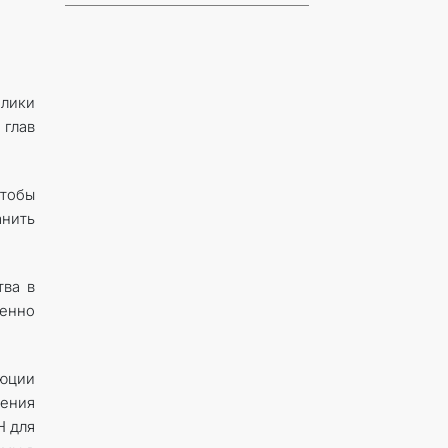
лики
 глав
чтобы
анить
тва в
ленно
юции
ения
Н для