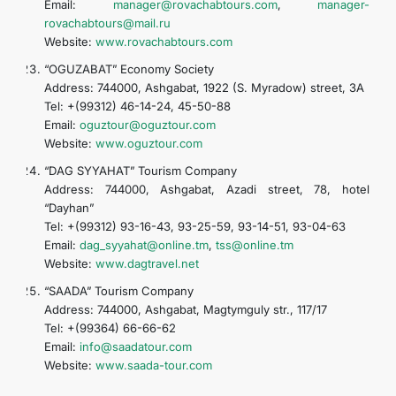
Email:
manager@rovachabtours.com
,
manager-
rovachabtours@mail.ru
Website:
www.rovachabtours.com
“OGUZABAT” Economy Society
Address: 744000, Ashgabat, 1922 (S. Myradow) street, 3A
Tel: +(99312) 46-14-24, 45-50-88
Email:
oguztour@oguztour.com
Website:
www.oguztour.com
“DAG SYYAHAT” Tourism Company
Address: 744000, Ashgabat, Azadi street, 78, hotel
“Dayhan”
Tel: +(99312) 93-16-43, 93-25-59, 93-14-51, 93-04-63
Email:
dag_syyahat@online.tm
,
tss@online.tm
Website:
www.dagtravel.net
“SAADA” Tourism Company
Address: 744000, Ashgabat, Magtymguly str., 117/17
Tel: +(99364) 66-66-62
Email:
info@saadatour.com
Website:
www.saada-tour.com