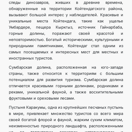
следы динозавров, живших в древние времена,
обнаруженные на территории Койтендагского района,
вызывают большой интерес у наблюдателей. Красивые и
уникальные места Койтендага, такие как ущелье
Умбардере, пещера Кыркгыз, источник Гайнарбаба,
горные долины, поражают своей красотой и
неповторимостью. Богатый историческими, культурными и
природными памятниками, Койтендаг стал одним из
самых посещаемых и интересных мест для местных и
иностранных туристов.
Сумбарская долина, расположенная на юго-западе
страны, также относится к территориям с большим
потенциалом для развития туризма. Сумбарская долина
отличается красивыми горными долинами, родниками и
реками, уникальной фауной, а также восхитительными
фруктовыми и ореховыми лесами.
Пустыня Каракумы, одна из крупнейших песчаных пустынь
в мире, привлекает множество туристов со всего мира
своей богатой флорой и фауной, жарким сухим климатом,
неизменностью природного ландшафта, расположенными