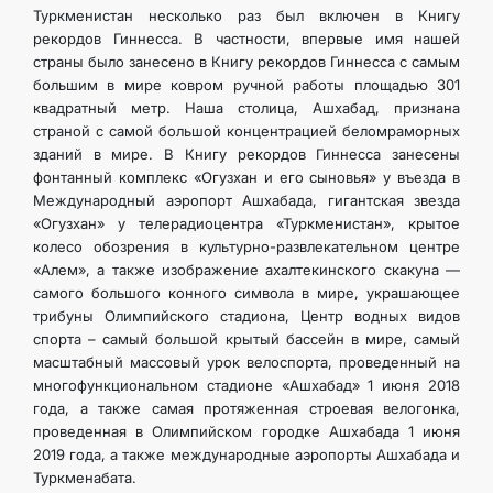
Туркменистан несколько раз был включен в Книгу
рекордов Гиннесса. В частности, впервые имя нашей
страны было занесено в Книгу рекордов Гиннесса с самым
большим в мире ковром ручной работы площадью 301
квадратный метр. Наша столица, Ашхабад, признана
страной с самой большой концентрацией беломраморных
зданий в мире. В Книгу рекордов Гиннесса занесены
фонтанный комплекс «Огузхан и его сыновья» у въезда в
Международный аэропорт Ашхабада, гигантская звезда
«Огузхан» у телерадиоцентра «Туркменистан», крытое
колесо обозрения в культурно-развлекательном центре
«Алем», а также изображение ахалтекинского скакуна —
самого большого конного символа в мире, украшающее
трибуны Олимпийского стадиона, Центр водных видов
спорта – самый большой крытый бассейн в мире, самый
масштабный массовый урок велоспорта, проведенный на
многофункциональном стадионе «Ашхабад» 1 июня 2018
года, а также самая протяженная строевая велогонка,
проведенная в Олимпийском городке Ашхабада 1 июня
2019 года, а также международные аэропорты Ашхабада и
Туркменабата.