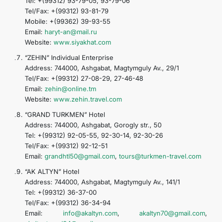
Tel: +(99312) 93-79-05, 93-79-06
Tel/Fax: +(99312) 93-81-79
Mobile: +(99362) 39-93-55
Email:
haryt-an@mail.ru
Website:
www.siyakhat.com
“ZEHIN” Individual Enterprise
Address: 744000, Ashgabat, Magtymguly Av., 29/1
Tel/Fax: +(99312) 27-08-29, 27-46-48
Email:
zehin@online.tm
Website:
www.zehin.travel.com
“GRAND TURKMEN” Hotel
Address: 744000, Ashgabat, Gorogly str., 50
Tel: +(99312) 92-05-55, 92-30-14, 92-30-26
Tel/Fax: +(99312) 92-12-51
Email:
grandhtl50@gmail.com
,
tours@turkmen-travel.com
“AK ALTYN” Hotel
Address: 744000, Ashgabat, Magtymguly Av., 141/1
Tel: +(99312) 36-37-00
Tel/Fax: +(99312) 36-34-94
Email:
info@akaltyn.com
,
akaltyn70@gmail.com
,