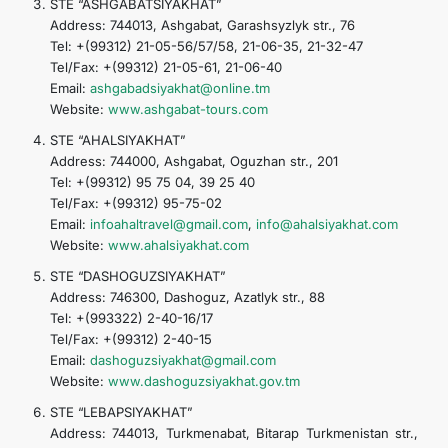
STE “ASHGABATSIYAKHAT”
Address: 744013, Ashgabat, Garashsyzlyk str., 76
Tel: +(99312) 21-05-56/57/58, 21-06-35, 21-32-47
Tel/Fax: +(99312) 21-05-61, 21-06-40
Email:
ashgabadsiyakhat@online.tm
Website:
www.ashgabat-tours.com
STE “AHALSIYAKHAT”
Address: 744000, Ashgabat, Oguzhan str., 201
Tel: +(99312) 95 75 04, 39 25 40
Tel/Fax: +(99312) 95-75-02
Email:
infoahaltravel@gmail.com
,
info@ahalsiyakhat.com
Website:
www.ahalsiyakhat.com
STE “DASHOGUZSIYAKHAT”
Address: 746300, Dashoguz, Azatlyk str., 88
Tel: +(993322) 2-40-16/17
Tel/Fax: +(99312) 2-40-15
Email:
dashoguzsiyakhat@gmail.com
Website:
www.dashoguzsiyakhat.gov.tm
STE “LEBAPSIYAKHAT”
Address: 744013, Turkmenabat, Bitarap Turkmenistan str.,