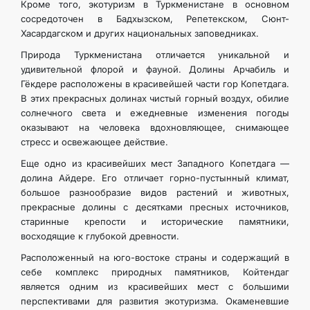
Кроме того, экотуризм в Туркменистане в основном
сосредоточен в Бадхызском, Репетекском, Сюнт-
Хасардагском и других национальных заповедниках.
Природа Туркменистана отличается уникальной и
удивительной флорой и фауной. Долины Арчабиль и
Гёкдере расположены в красивейшей части гор Копетдага.
В этих прекрасных долинах чистый горный воздух, обилие
солнечного света и ежедневные изменения погоды
оказывают на человека вдохновляющее, снимающее
стресс и освежающее действие.
Еще одно из красивейших мест Западного Копетдага —
долина Айдере. Его отличает горно-пустынный климат,
большое разнообразие видов растений и животных,
прекрасные долины с десятками пресных источников,
старинные крепости и исторические памятники,
восходящие к глубокой древности.
Расположенный на юго-востоке страны и содержащий в
себе комплекс природных памятников, Койтендаг
является одним из красивейших мест с большими
перспективами для развития экотуризма. Окаменевшие