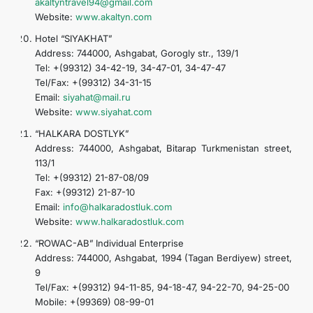
akaltyntravel94@gmail.com
Website:
www.akaltyn.com
Hotel “SIYAKHAT”
Address: 744000, Ashgabat, Gorogly str., 139/1
Tel: +(99312) 34-42-19, 34-47-01, 34-47-47
Tel/Fax: +(99312) 34-31-15
Email:
siyahat@mail.ru
Website:
www.siyahat.com
“HALKARA DOSTLYK”
Address: 744000, Ashgabat, Bitarap Turkmenistan street,
113/1
Tel: +(99312) 21-87-08/09
Fax: +(99312) 21-87-10
Email:
info@halkaradostluk.com
Website:
www.halkaradostluk.com
“ROWAC-AB” Individual Enterprise
Address: 744000, Ashgabat, 1994 (Tagan Berdiyew) street,
9
Tel/Fax: +(99312) 94-11-85, 94-18-47, 94-22-70, 94-25-00
Mobile: +(99369) 08-99-01