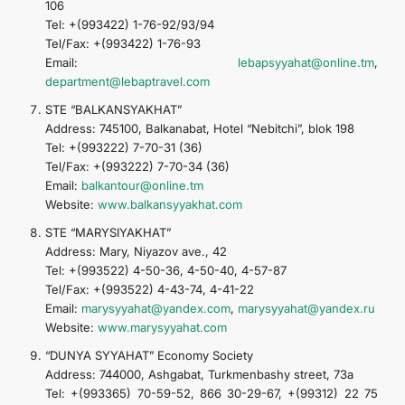
106
Tel: +(993422) 1-76-92/93/94
Tel/Fax: +(993422) 1-76-93
Email:
lebapsyyahat@online.tm
,
department@lebaptravel.com
STE “BALKANSYAKHAT”
Address: 745100, Balkanabat, Hotel “Nebitchi”, blok 198
Tel: +(993222) 7-70-31 (36)
Tel/Fax: +(993222) 7-70-34 (36)
Email:
balkantour@online.tm
Website:
www.balkansyyakhat.com
STE “MARYSIYAKHAT”
Address: Mary, Niyazov ave., 42
Tel: +(993522) 4-50-36, 4-50-40, 4-57-87
Tel/Fax: +(993522) 4-43-74, 4-41-22
Email:
marysyyahat@yandex.com
,
marysyyahat@yandex.ru
Website:
www.marysyyahat.com
“DUNYA SYYAHAT” Economy Society
Address: 744000, Ashgabat, Turkmenbashy street, 73a
Tel: +(993365) 70-59-52, 866 30-29-67, +(99312) 22 75