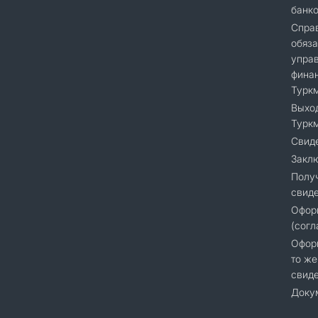
банк
Справ
обяза
упра
финан
Турк
Выход
Турк
Свиде
Закл
Полу
свиде
Офор
(согл
Оформ
то же
свиде
Доку