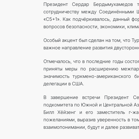
Президент Сердар Бердымухамедов т
сотрудничеству между Соединёнными Ш
«С5+1». Как подчёркивалось, данный фо
вопросов безопасности, экономики, клима
Особый акцент был сделан на том, что Т
важное направление развития двусторон
Отмечалось, что в последние годы состо
приняты меры по расширению межпарла
значимость туркмено-американского б
делегации в США.
В завершение встречи Президент Се
подкомитета по Южной и Центральной Аз
Билл Хёйзенг и его заместитель г-ж
пожеланиями, выразив уверенность в то
взаимопонимании, будут и далее развиват