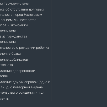
ом Туркменистана
ка об отсутствии долговых
тельств перед Налоговым
влением Министерства
сов и экономики
менистана
 из гражданства
менистана
тельство о рождении ребенка
ючение брака
чение дубликатов
тельств
мление доверенности
асия)
ление других справок (одно и
 лицо, о повторной выдаче
тельства о рождении и т.д)
менты