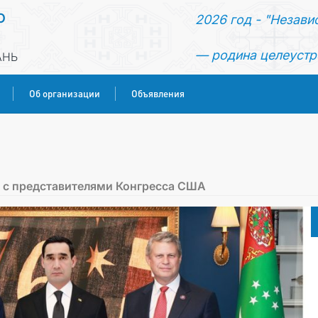
О
2026 год - "Незави
— родина целеустр
АНЬ
Об организации
Объявления
ГЛАВНАЯ
НОВОСТИ
 с представителями Конгресса США
КОНСУЛЬСКИЕ УСЛУГИ
ОБ ОРГАНИЗАЦИИ
ОБЪЯВЛЕНИЯ