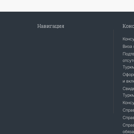
Навигация
Конс
Конс
Виза 
Подт
отсут
Турк
Офор
и вкл
Свиде
Турк
Консу
Справ
Спра
Cправ
обяза