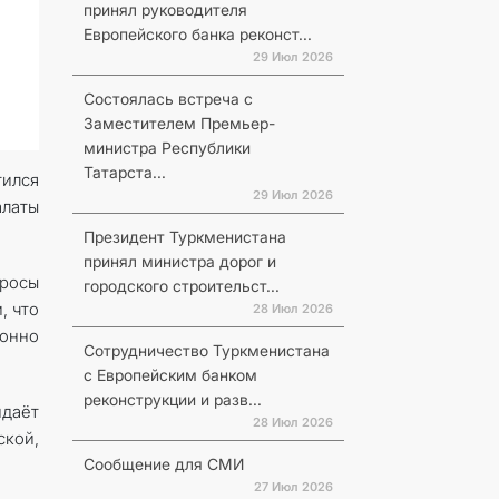
принял руководителя
Европейского банка реконст...
29 Июл 2026
Состоялась встреча с
Заместителем Премьер-
министра Республики
Татарста...
тился
29 Июл 2026
алаты
Президент Туркменистана
принял министра дорог и
росы
городского строительст...
, что
28 Июл 2026
онно
Сотрудничество Туркменистана
с Европейским банком
реконструкции и разв...
идаёт
28 Июл 2026
кой,
Сообщение для СМИ
27 Июл 2026