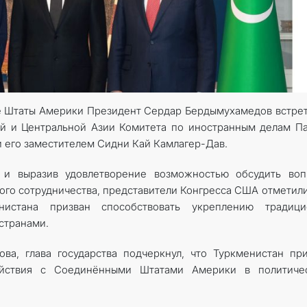
е Штаты Америки Президент Сердар Бердымухамедов встре
й и Центральной Азии Комитета по иностранным делам П
 его заместителем Сидни Кай Камлагер-Дав.
я и выразив удовлетворение возможностью обсудить воп
го сотрудничества, представители Конгресса США отметили
истана призван способствовать укреплению традици
странами.
ва, глава государства подчеркнул, что Туркменистан пр
ействия с Соединёнными Штатами Америки в политичес