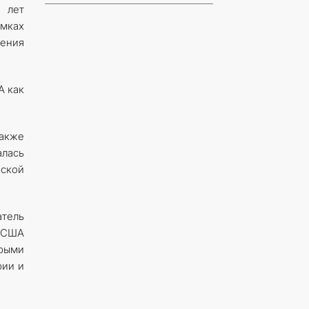
 лет
мках
дения
А как
также
лась
нской
тель
й США
рыми
рии и