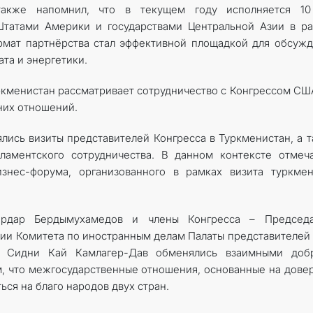
акже напомнил, что в текущем году исполняется 10
татами Америки и государствами Центральной Азии в ра
рмат партнёрства стал эффективной площадкой для обсуж
та и энергетики.
уркменистан рассматривает сотрудничество с Конгрессом СШ
них отношений.
ялись визиты представителей Конгресса в Туркменистан, а 
ментского сотрудничества. В данном контексте отмеча
изнес-форума, организованного в рамках визита туркме
рдар Бердымухамедов и члены Конгресса – Председа
ии Комитета по иностранным делам Палаты представителе
а Сидни Кай Камлагер-Дав обменялись взаимными доб­
м, что межгосударственные отношения, основанные на дове
ься на благо народов двух стран.