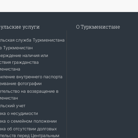
ульские услуги
О Туркменистане
ульская служба Туркменистана
в Туркменистан
верждение наличия или
ствия гражданства
менистана
мление внутреннего паспорта
еивание фотографии
тельство на возвращение в
менистан
льский учет
ка о несудимости
вка о семейном положении
ка об отсутствии долговых
тельств перед Центральным