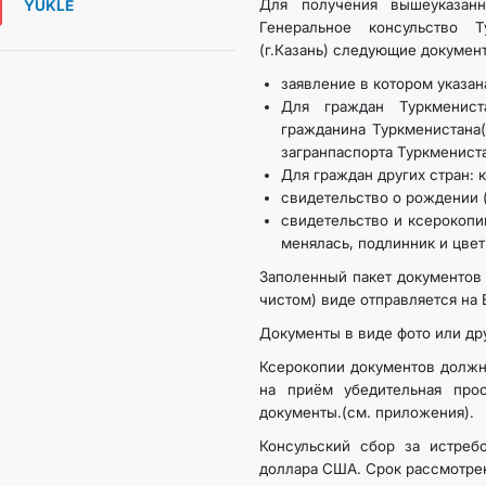
Для получения вышеуказан
ÝÜKLE
Генеральное консульство 
(г.Казань) следующие докумен
заявление в котором указана
Для граждан Туркменист
гражданина Туркменистана(
загранпаспорта Туркменист
Для граждан других стран: 
свидетельство о рождении (
свидетельство и ксерокопи
менялась, подлинник и цвет
Заполенный пакет документов 
чистом) виде отправляется на 
Документы в виде фото или др
Ксерокопии документов должн
на приём убедительная про
документы.(см. приложения).
Консульский сбор за истреб
доллара США. Срок рассмотрен