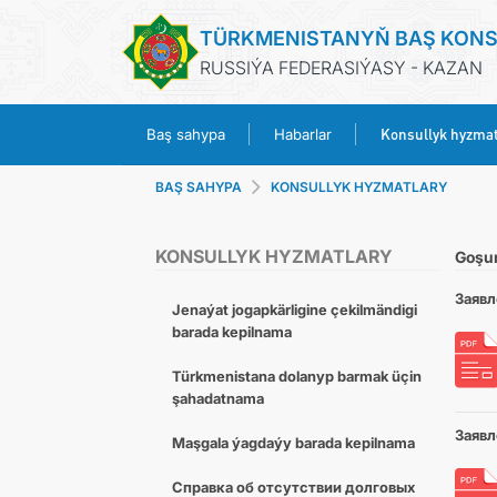
TÜRKMENISTANYŇ BAŞ KON
RUSSIÝA FEDERASIÝASY - KAZAN
Konsullyk hyzmat
Baş sahypa
Habarlar
BAŞ SAHYPA
KONSULLYK HYZMATLARY
KONSULLYK HYZMATLARY
Goşu
Заявл
Jenaýat jogapkärligine çekilmändigi
barada kepilnama
Türkmenistana dolanyp barmak üçin
şahadatnama
Заявл
Maşgala ýagdaýy barada kepilnama
Cправка об отсутствии долговых