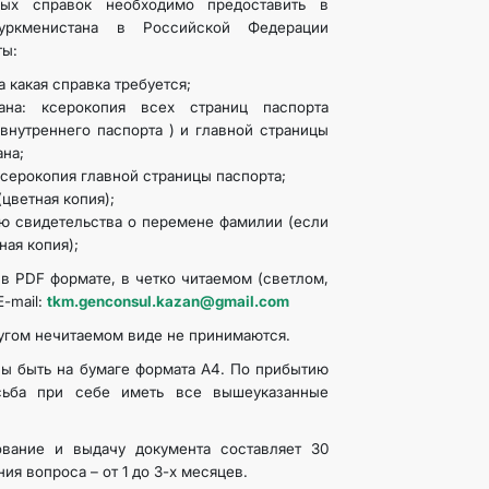
ных справок необходимо предоставить в
Туркменистана в Российской Федерации
ты:
 какая справка требуется;
ана: ксерокопия всех страниц паспорта
внутреннего паспорта ) и главной страницы
ана;
ксерокопия главной страницы паспорта;
цветная копия);
ю свидетельства о перемене фамилии (если
ная копия);
в PDF формате, в четко читаемом (светлом,
E-mail:
tkm.genconsul.kazan@gmail.com
угом нечитаемом виде не принимаются.
ы быть на бумаге формата А4. По прибытию
сьба при себе иметь все вышеуказанные
ование и выдачу документа составляет 30
ия вопроса – от 1 до 3-х месяцев.