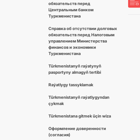
обязательств перед
Центральным банком
Туркменистана
Справка об отсутствии долговых
обязательств перед Налоговым
управлением Министерства
финансов и экономики
Туркменистана
Türkmenistanyň raýatynyň
pasportyny almagyň tertibi
Raýatlygy tassyklamak
Türkmenistanyň raýatlygyndan
çykmak
Türkmenistana gitmek üçin wiza
Оформление доверенности
(согласия)