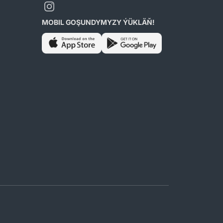
MOBIL GOŞUNDYMYZY ÝÜKLÄŇ!