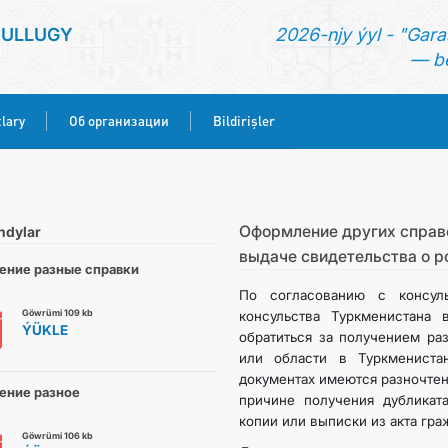
SULLUGY
2026-njy ýyl - "Gara
— be
lary
Об организации
Bildirişler
BAŞ SAHYPA
HABARLAR
Оформление других справок
ndylar
выдаче свидетельства о р
ение разные справки
KONSULLYK HYZMATLARY
По согласованию с консул
Göwrümi 109 kb
консульства Туркменистана 
ÝÜKLE
ОБ ОРГАНИЗАЦИИ
обратиться за получением ра
или области в Туркмениста
документах имеются разночтен
BILDIRIŞLER
ение разное
причине получения дубликат
копии или выписки из акта граж
Göwrümi 106 kb