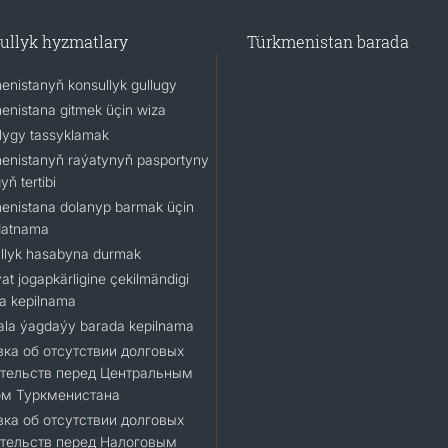
ullyk hyzmatlary
Türkmenistan barada
enistanyň konsullyk gullugy
enistana gitmek üçin wiza
lygy tassyklamak
enistanyň raýatynyň pasportyny
ň tertibi
enistana dolanyp barmak üçin
datnama
llyk hasabyna durmak
at jogapkärligine çekilmändigi
a kepilnama
la ýagdaýy barada kepilnama
ка об отсутствии долговых
тельств перед Центральным
ом Туркменистана
ка об отсутствии долговых
тельств перед Налоговым