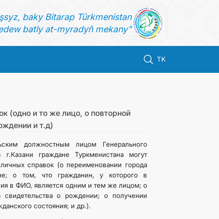
şsyz, baky Bitarap Türkmenistan
dew batly at-myradyň mekany"
TK
 (одно и то же лицо, о повторной
ождении и т.д)
ьским должностным лицом Генерального
в г.Казани граждане Туркменистана могут
зличных справок (о переименовании города
не; о том, что гражданин, у которого в
ия в ФИО, является одним и тем же лицом; о
а свидетельства о рождении; о получении
данского состояния; и др.).