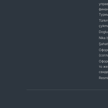
упра
финан
Турк
Türkm
çykm
Doglu
Nika 
Şahat
Офор
(согл
Оформ
то же
свиде
Resmi