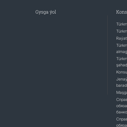
Gysga ýol
Kons
Türkm
Türkm
Raýat
Türkm
almagy
Türkm
şaha
Konsu
Jenaý
barad
Maşga
Cправ
обяза
банк
Справ
обяза