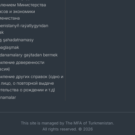
влением Министерства
сов и экономики
менистана
enistanyň raýatlygyndan
ak
ş şahadatnamasy
baglaşmak
danamalary gaýtadan bermek
мление доверенности
асия)
ление других справок (одно и
 лицо, о повторной выдаче
тельства о рождении и т.д)
namalar
This site is managed by The MFA of Turkmenistan.
All rights reserved. © 2026