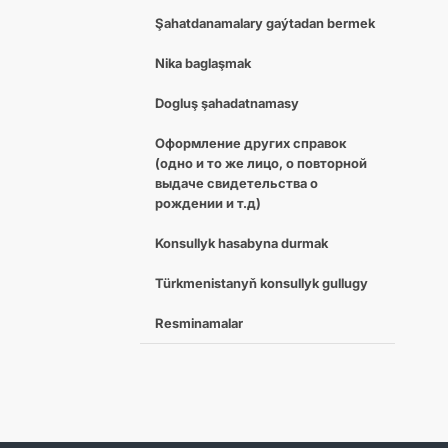
Şahatdanamalary gaýtadan bermek
Nika baglaşmak
Dogluş şahadatnamasy
Оформление других справок
(одно и то же лицо, о повторной
выдаче свидетельства о
рождении и т.д)
Konsullyk hasabyna durmak
Türkmenistanyň konsullyk gullugy
Resminamalar