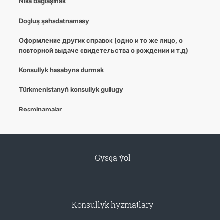
Nika baglaşmak
Dogluş şahadatnamasy
Оформление других справок (одно и то же лицо, о
повторной выдаче свидетельства о рождении и т.д)
Konsullyk hasabyna durmak
Türkmenistanyň konsullyk gullugy
Resminamalar
Gysga ýol
Konsullyk hyzmatlary