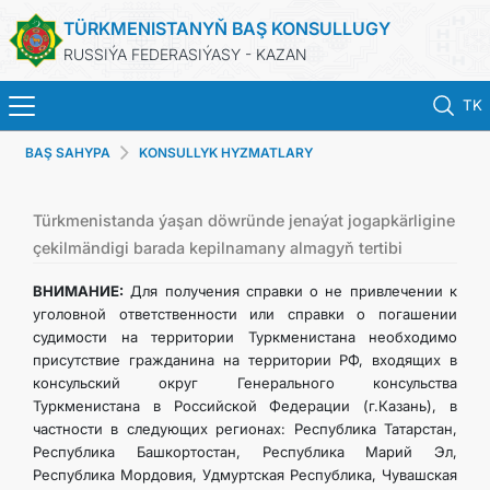
TÜRKMENISTANYŇ BAŞ KONSULLUGY
RUSSIÝA FEDERASIÝASY - KAZAN
TK
BAŞ SAHYPA
KONSULLYK HYZMATLARY
BAŞ SAHYPA
HABARLAR
Türkmenistanda ýaşan döwründe jenaýat jogapkärligine
çekilmändigi barada kepilnamany almagyň tertibi
KONSULLYK HYZMATLARY
ВНИМАНИЕ:
Для получения справки о не привлечении к
уголовной ответственности или справки о погашении
судимости на территории Туркменистана необходимо
ОБ ОРГАНИЗАЦИИ
присутствие гражданина на территории РФ, входящих в
консульский округ Генерального консульства
BILDIRIŞLER
Туркменистана в Российской Федерации (г.Казань), в
частности в следующих регионах: Республика Татарстан,
Республика Башкортостан, Республика Марий Эл,
Республика Мордовия, Удмуртская Республика, Чувашская