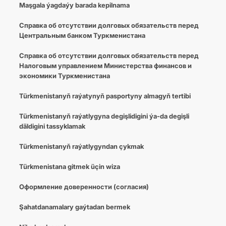
Maşgala ýagdaýy barada kepilnama
Cправка об отсутствии долговых обязательств перед
Центральным банком Туркменистана
Справка об отсутствии долговых обязательств перед
Налоговым управлением Министерства финансов и
экономики Туркменистана
Türkmenistanyň raýatynyň pasportyny almagyň tertibi
Türkmenistanyň raýatlygyna degişlidigini ýa-da degişli
däldigini tassyklamak
Türkmenistanyň raýatlygyndan çykmak
Türkmenistana gitmek üçin wiza
Оформление доверенности (согласия)
Şahatdanamalary gaýtadan bermek