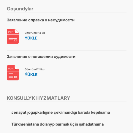
Goşundylar
Заявление справка о несудимости
Göwrümi 114 kb
ÝÜKLE
Заявление о погашении судимости
Göwrümi 111 kb
ÝÜKLE
KONSULLYK HYZMATLARY
Jenaýat jogapkärligine çekilmändigi barada kepilnama
Türkmenistana dolanyp barmak üçin şahadatnama