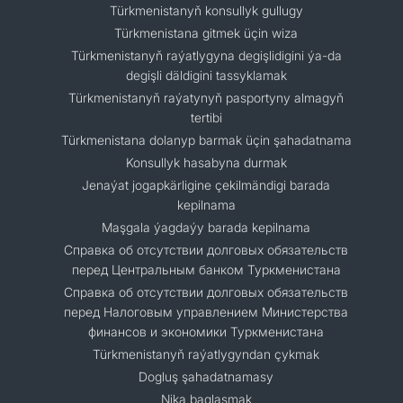
Türkmenistanyň konsullyk gullugy
Türkmenistana gitmek üçin wiza
Türkmenistanyň raýatlygyna degişlidigini ýa-da
degişli däldigini tassyklamak
Türkmenistanyň raýatynyň pasportyny almagyň
tertibi
Türkmenistana dolanyp barmak üçin şahadatnama
Konsullyk hasabyna durmak
Jenaýat jogapkärligine çekilmändigi barada
kepilnama
Maşgala ýagdaýy barada kepilnama
Cправка об отсутствии долговых обязательств
перед Центральным банком Туркменистана
Справка об отсутствии долговых обязательств
перед Налоговым управлением Министерства
финансов и экономики Туркменистана
Türkmenistanyň raýatlygyndan çykmak
Dogluş şahadatnamasy
Nika baglaşmak