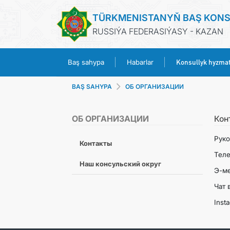
TÜRKMENISTANYŇ BAŞ KON
RUSSIÝA FEDERASIÝASY - KAZAN
Konsullyk hyzmat
Baş sahypa
Habarlar
BAŞ SAHYPA
ОБ ОРГАНИЗАЦИИ
ОБ ОРГАНИЗАЦИИ
Кон
Руко
Контакты
Теле
Наш консульский округ
Э-ме
Чат 
Inst