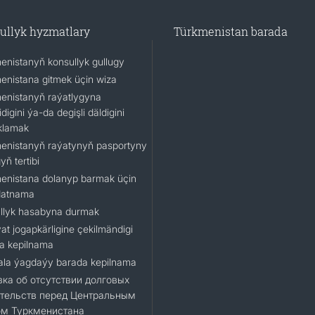
ullyk hyzmatlary
Türkmenistan barada
enistanyň konsullyk gullugy
enistana gitmek üçin wiza
enistanyň raýatlygyna
idigini ýa-da degişli däldigini
klamak
enistanyň raýatynyň pasportyny
ň tertibi
enistana dolanyp barmak üçin
datnama
llyk hasabyna durmak
at jogapkärligine çekilmändigi
a kepilnama
la ýagdaýy barada kepilnama
ка об отсутствии долговых
тельств перед Центральным
ом Туркменистана