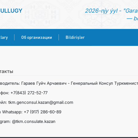
SULLUGY
2026-njy ýyl - "Gara
— be
lary
Об организации
Bildirişler
BAŞ SAHYPA
HABARLAR
такты
водитель: Гараев Гуйч Арчаевич - Генеральный Консул Туркменис
KONSULLYK HYZMATLARY
фон: +7(843) 272-52-77
йл: tkm.genconsul.kazan@gmail.com
ОБ ОРГАНИЗАЦИИ
в Whatsapp: +7 (917) 286-60-89
BILDIRIŞLER
agram: @tkm.consulate.kazan