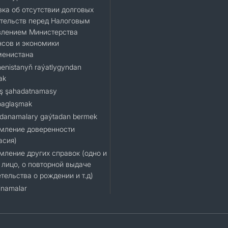
ка об отсутствии долговых
тельств перед Налоговым
влением Министерства
сов и экономики
менистана
enistanyň raýatlygyndan
ak
ş şahadatnamasy
baglaşmak
danamalary gaýtadan bermek
мление доверенности
асия)
ление других справок (одно и
 лицо, о повторной выдаче
тельства о рождении и т.д)
namalar