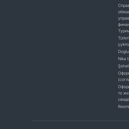
Справ
обяза
упра
финан
Турк
Türkm
çykm
Doglu
Nika 
Şahat
Офор
(согл
Оформ
то же
свиде
Resmi