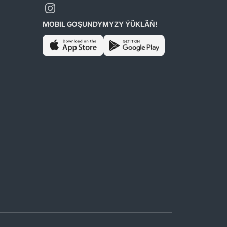
MOBIL GOŞUNDYMYZY ÝÜKLÄŇ!