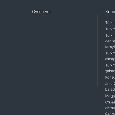
Gysga ýol
Kons
Türkm
Türkm
Türkm
degişl
tassy
Türkm
almagy
Türkm
şaha
Konsu
Jenaý
barad
Maşga
Cправ
обяза
банк