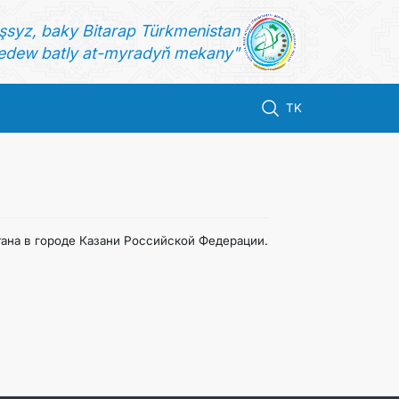
şsyz, baky Bitarap Türkmenistan
dew batly at-myradyň mekany"
TK
тана в городе Казани Российской Федерации.