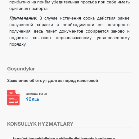
прибытию на приём убедительная просьба при себе иметь
оригинал паспорта.
Примечание:
В случае истечения срока действия ранее
полученной справки и необходимости ее повторного
получения, весь пакет документов собирается заново и
подается согласно первоначальному установленному
порядку.
Goşundylar
Заявление об отсут долгов перед налоговой
Göwrümi 113 kb
ÝÜKLE
KONSULLYK HYZMATLARY
Jenaýat jogapkärligine çekilmändigi barada kepilnama