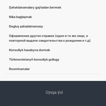
Şahatdanamalary gaýtadan bermek
Nika baglaşmak
Dogluş şahadatnamasy
Оформление других справок (одно и то же лицо, о
повторной выдаче свидетельства о рождении и т.д)
Konsullyk hasabyna durmak
Türkmenistanyň konsullyk gullugy
Resminamalar
Gysga ýol