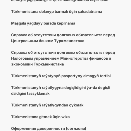
Türkmenistana dolanyp barmak üçin şahadatnama
Maşgala ýagdaýy barada kepilnama
Cправка об отсутствии долговых обязательств перед
Центральным банком Туркменистана
Справка об отсутствии долговых обязательств перед
Налоговым управлением Министерства финансов и
экономики Туркменистана
Türkmenistanyň raýatynyň pasportyny almagyň tertibi
Türkmenistanyň raýatlygyna degişlidigini ýa-da degişli
däldigini tassyklamak
Türkmenistanyň raýatlygyndan çykmak
Türkmenistana gitmek üçin wiza
Оформление доверенности (согласия)