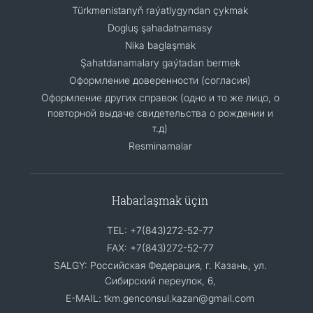
Türkmenistanyň raýatlygyndan çykmak
Dogluş şahadatnamasy
Nika baglaşmak
Şahatdanamalary gaýtadan bermek
Оформление доверенности (согласия)
Оформление других справок (одно и то же лицо, о
повторной выдаче свидетельства о рождении и
т.д)
Resminamalar
Habarlaşmak üçin
TEL: +7(843)272-52-77
FAX: +7(843)272-52-77
SALGY: Российская Федерация, г. Казань, ул.
Сибирский переулок, 6,
E-MAIL: tkm.genconsul.kazan@gmail.com