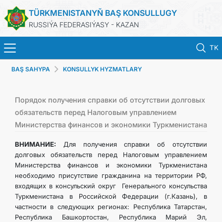
TÜRKMENISTANYŇ BAŞ KONSULLUGY
RUSSIÝA FEDERASIÝASY - KAZAN
TK
BAŞ SAHYPA
KONSULLYK HYZMATLARY
BAŞ SAHYPA
HABARLAR
Порядок получения справки об отсутствии долговых
обязательств перед Налоговым управлением
Министерства финансов и экономики Туркменистана
KONSULLYK HYZMATLARY
ВНИМАНИЕ:
Для получения справки об отсутствии
ОБ ОРГАНИЗАЦИИ
долговых обязательств перед Налоговым управлением
Министерства финансов и экономики Туркменистана
необходимо присутствие гражданина на территории РФ,
BILDIRIŞLER
входящих в консульский округ Генерального консульства
Туркменистана в Российской Федерации (г.Казань), в
частности в следующих регионах: Республика Татарстан,
Республика Башкортостан, Республика Марий Эл,