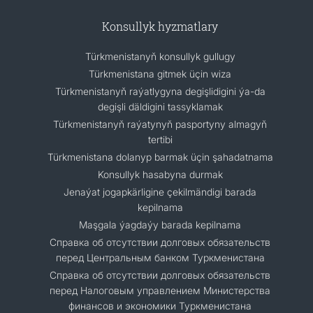
Konsullyk hyzmatlary
Türkmenistanyň konsullyk gullugy
Türkmenistana gitmek üçin wiza
Türkmenistanyň raýatlygyna degişlidigini ýa-da
degişli däldigini tassyklamak
Türkmenistanyň raýatynyň pasportyny almagyň
tertibi
Türkmenistana dolanyp barmak üçin şahadatnama
Konsullyk hasabyna durmak
Jenaýat jogapkärligine çekilmändigi barada
kepilnama
Maşgala ýagdaýy barada kepilnama
Cправка об отсутствии долговых обязательств
перед Центральным банком Туркменистана
Справка об отсутствии долговых обязательств
перед Налоговым управлением Министерства
финансов и экономики Туркменистана