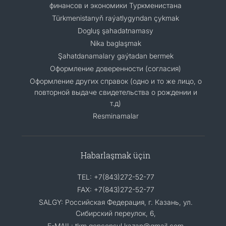
финансов и экономики Туркменистана
Türkmenistanyň raýatlygyndan çykmak
Dogluş şahadatnamasy
Nika baglaşmak
Şahatdanamalary gaýtadan bermek
Оформление доверенности (согласия)
Оформление других справок (одно и то же лицо, о
повторной выдаче свидетельства о рождении и
т.д)
Resminamalar
Habarlaşmak üçin
TEL: +7(843)272-52-77
FAX: +7(843)272-52-77
SALGY: Российская Федерация, г. Казань, ул.
Сибирский переулок, 6,
E-MAIL: tkm.genconsul.kazan@gmail.com