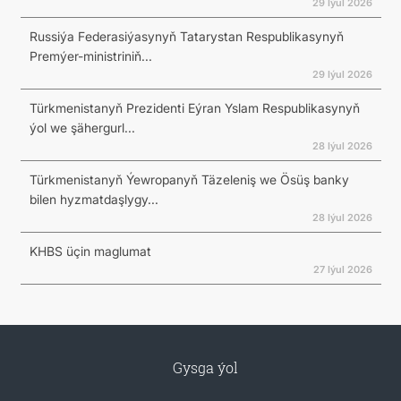
29 Iýul 2026
Russiýa Federasiýasynyň Tatarystan Respublikasynyň
Premýer-ministriniň...
29 Iýul 2026
Türkmenistanyň Prezidenti Eýran Yslam Respublikasynyň
ýol we şähergurl...
28 Iýul 2026
Türkmenistanyň Ýewropanyň Täzeleniş we Ösüş banky
bilen hyzmatdaşlygy...
28 Iýul 2026
KHBS üçin maglumat
27 Iýul 2026
Gysga ýol