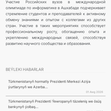
Участие Российских вузов в международной
олимпиаде по информатике в Ашхабаде подчеркивает
стремление студентов и преподавателей к активному
обмену знаниями и опытом с коллегами из других
стран. Участие в таких мероприятиях способствует
профессиональному росту, обогащению опыта и
укреплению международных связей, способствуя
развитию научного сообщества и образования.
BEÝLEKI HABARLAR
Türkmenistanyň hormatly Prezidenti Merkezi Aziýa
ýurtlarynyň we Azerba...
01 Awg 2026
Türkmenistanyň Prezidenti Ýewropanyň täzeleniş we ösüş
bankynyň ýolbaş...