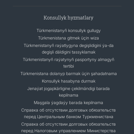
Konsullyk hyzmatlary
Türkmenistanyň konsullyk gullugy
Türkmenistana gitmek üçin wiza
Türkmenistanyň raýatlygyna degişlidigini ýa-da
degişli däldigini tassyklamak
Türkmenistanyň raýatynyň pasportyny almagyň
tertibi
Türkmenistana dolanyp barmak üçin şahadatnama
Konsullyk hasabyna durmak
Jenaýat jogapkärligine çekilmändigi barada
kepilnama
Maşgala ýagdaýy barada kepilnama
Cправка об отсутствии долговых обязательств
перед Центральным банком Туркменистана
Справка об отсутствии долговых обязательств
перед Налоговым управлением Министерства