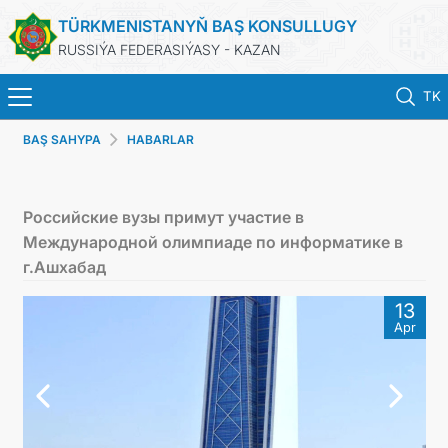
TÜRKMENISTANYŇ BAŞ KONSULLUGY
RUSSIÝA FEDERASIÝASY - KAZAN
TK
BAŞ SAHYPA
HABARLAR
BAŞ SAHYPA
HABARLAR
Российские вузы примут участие в
Международной олимпиаде по информатике в
KONSULLYK HYZMATLARY
г.Ашхабад
13
ОБ ОРГАНИЗАЦИИ
Apr
BILDIRIŞLER