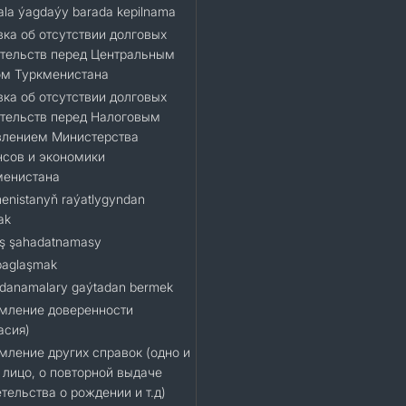
la ýagdaýy barada kepilnama
ка об отсутствии долговых
тельств перед Центральным
ом Туркменистана
ка об отсутствии долговых
тельств перед Налоговым
влением Министерства
сов и экономики
менистана
enistanyň raýatlygyndan
ak
ş şahadatnamasy
baglaşmak
danamalary gaýtadan bermek
мление доверенности
асия)
ление других справок (одно и
 лицо, о повторной выдаче
тельства о рождении и т.д)