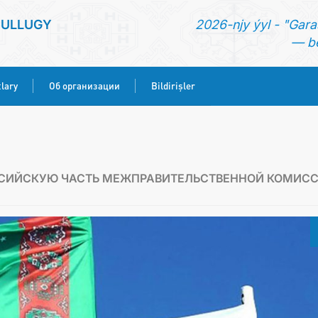
SULLUGY
2026-njy ýyl - "Gara
— be
lary
Об организации
Bildirişler
BAŞ SAHYPA
HABARLAR
ССИЙСКУЮ ЧАСТЬ МЕЖПРАВИТЕЛЬСТВЕННОЙ КОМИС
KONSULLYK HYZMATLARY
ОБ ОРГАНИЗАЦИИ
BILDIRIŞLER