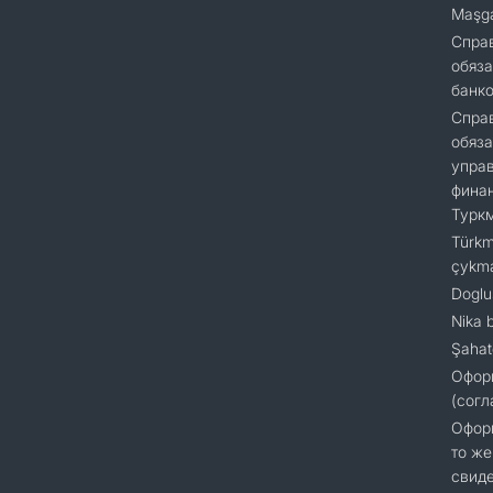
Maşga
Cправ
обяза
банк
Справ
обяза
упра
финан
Турк
Türkm
çykm
Doglu
Nika 
Şahat
Офор
(согл
Оформ
то же
свиде