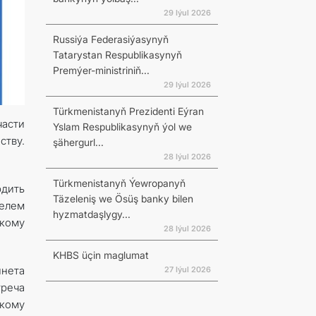
29 Iýul 2026
Russiýa Federasiýasynyň
Tatarystan Respublikasynyň
Premýer-ministriniň...
29 Iýul 2026
Türkmenistanyň Prezidenti Eýran
части
Yslam Respublikasynyň ýol we
тву.
şähergurl...
28 Iýul 2026
Türkmenistanyň Ýewropanyň
рдить
Täzeleniş we Ösüş banky bilen
елем
hyzmatdaşlygy...
кому
28 Iýul 2026
KHBS üçin maglumat
нета
27 Iýul 2026
реча
кому