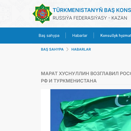
TÜRKMENISTANYŇ BAŞ KON
RUSSIÝA FEDERASIÝASY - KAZAN
Konsullyk hyzmat
Baş sahypa
Habarlar
BAŞ SAHYPA
HABARLAR
МАРАТ ХУСНУЛЛИН ВОЗГЛАВИЛ РО
РФ И ТУРКМЕНИСТАНА