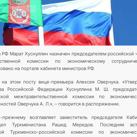
а РФ Марат Хуснуллин назначен председателем российской 
ьственной комиссии по экономическому сотрудничес
вано на портале кабинета министров РФ.
 на этом посту вице-премьера Алексея Оверчука. «Утве
тва Российской Федерации Хуснуллина М. Ш. председат
нской межправительственной комиссии по экономичес
ностей Оверчука А. Л.», – говорится в распоряжении.
прежнему возглавляет заместитель председателя Каби
дел Туркменистана Рашид Мередов. Последняя вст
ной Туркменско-российской комиссии по экономичес