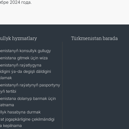
бре 2024 года.
ullyk hyzmatlary
Türkmenistan barada
enistanyň konsullyk gullugy
enistana gitmek üçin wiza
enistanyň raýatlygyna
idigini ýa-da degişli däldigini
klamak
enistanyň raýatynyň pasportyny
ň tertibi
enistana dolanyp barmak üçin
datnama
llyk hasabyna durmak
at jogapkärligine çekilmändigi
a kepilnama