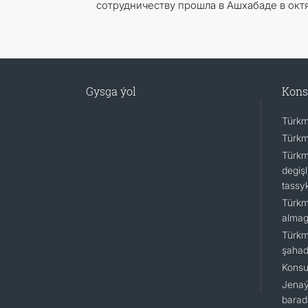
сотрудничеству прошла в Ашхабаде в октя
Gysga ýol
Kons
Türkm
Türkm
Türkm
degişl
tassy
Türkm
almagy
Türkm
şaha
Konsu
Jenaý
barad