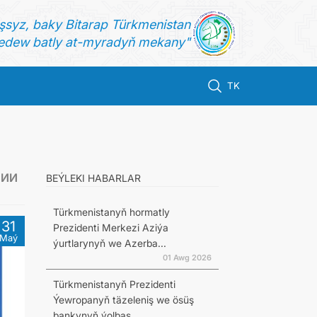
şsyz, baky Bitarap Türkmenistan
dew batly at-myradyň mekany"
TK
СИИ
BEÝLEKI HABARLAR
Türkmenistanyň hormatly
31
Prezidenti Merkezi Aziýa
Maý
ýurtlarynyň we Azerba...
01 Awg 2026
Türkmenistanyň Prezidenti
Ýewropanyň täzeleniş we ösüş
bankynyň ýolbaş...