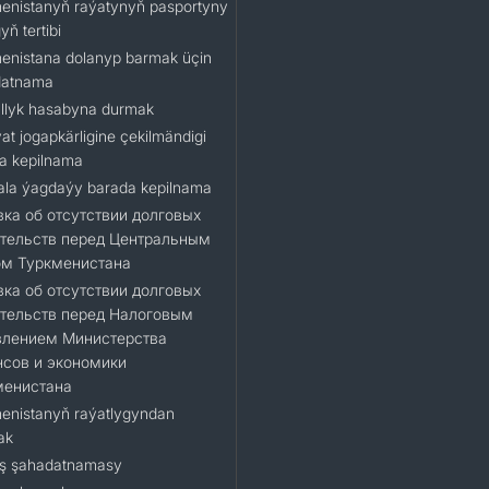
enistanyň raýatynyň pasportyny
ň tertibi
enistana dolanyp barmak üçin
datnama
llyk hasabyna durmak
at jogapkärligine çekilmändigi
a kepilnama
la ýagdaýy barada kepilnama
ка об отсутствии долговых
тельств перед Центральным
ом Туркменистана
ка об отсутствии долговых
тельств перед Налоговым
влением Министерства
сов и экономики
менистана
enistanyň raýatlygyndan
ak
ş şahadatnamasy