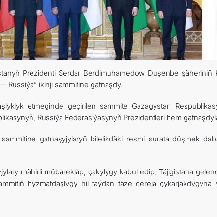
istanyň Prezidenti Serdar Berdimuhamedow Duşenbe şäheriniň 
— Russiýa” ikinji sammitine gatnaşdy.
başlyklyk etmeginde geçirilen sammite Gazagystan Respublikas
ikasynyň, Russiýa Federasiýasynyň Prezidentleri hem gatnaşdyla
ammitine gatnaşyjylaryň bilelikdäki resmi surata düşmek dab
ary mähirli mübärekläp, çakylygy kabul edip, Täjigistana gelendi
mmitiň hyzmatdaşlygy hil taýdan täze derejä çykarjakdygyna