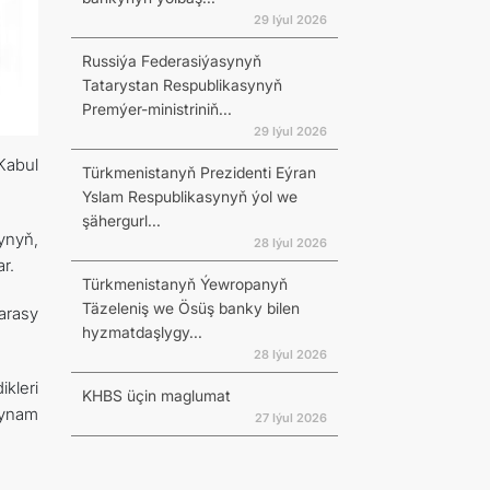
29 Iýul 2026
Russiýa Federasiýasynyň
Tatarystan Respublikasynyň
Premýer-ministriniň...
29 Iýul 2026
Kabul
Türkmenistanyň Prezidenti Eýran
Yslam Respublikasynyň ýol we
şähergurl...
ynyň,
28 Iýul 2026
r.
Türkmenistanyň Ýewropanyň
Täzeleniş we Ösüş banky bilen
arasy
hyzmatdaşlygy...
28 Iýul 2026
kleri
KHBS üçin maglumat
 ynam
27 Iýul 2026