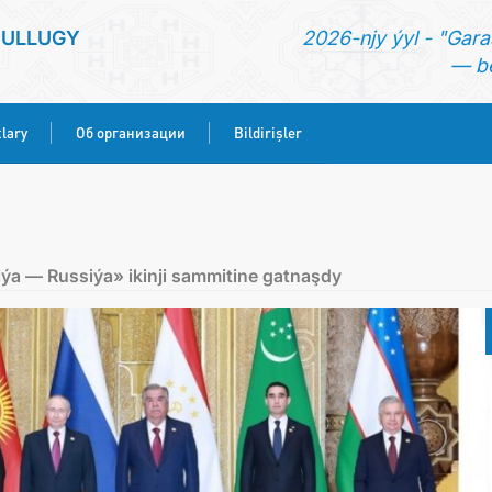
SULLUGY
2026-njy ýyl - "Gara
— be
lary
Об организации
Bildirişler
BAŞ SAHYPA
HABARLAR
ýa — Russiýa» ikinji sammitine gatnaşdy
KONSULLYK HYZMATLARY
ОБ ОРГАНИЗАЦИИ
BILDIRIŞLER