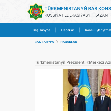
TÜRKMENISTANYŇ BAŞ KON
RUSSIÝA FEDERASIÝASY - KAZAN
Konsullyk hyzmat
Baş sahypa
Habarlar
BAŞ SAHYPA
HABARLAR
Türkmenistanyň Prezidenti «Merkezi Azi