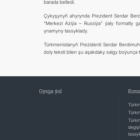
barada belledi.
Çykyşynyň ahyrynda Prezident Serdar Be
“Merkezi Aziýa – Russiýa” ýaly formatly g
ynamyny tassyklady.
Türkmenistanyň Prezidenti Serdar Berdimu
doly teksti bilen şu aşakdaky salgy boýunça t
Gysga ýol
Kons
Türkm
Türkm
Türkm
degişl
tassy