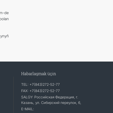
em-de
bolan
şynyň
Habarlaşmak üçin
TEL: +7(843)272-52-77
FAX: +7(843)272-52-77
SALGY: Российская Федерация, г.
Казань, ул. Сибирский переулок, 6,
E-MAIL: