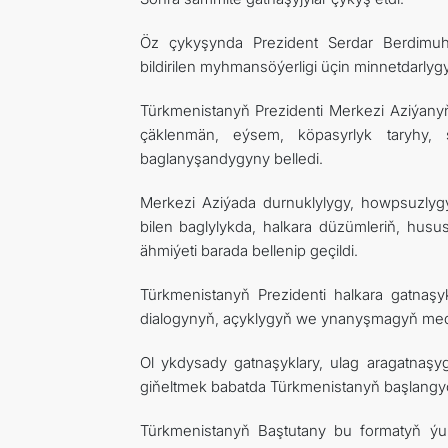
Öz çykyşynda Prezident Serdar Berdimuh
bildirilen myhmansöýerligi üçin minnetdarlyg
Türkmenistanyň Prezidenti Merkezi Aziýanyň
çäklenmän, eýsem, köpasyrlyk taryhy, 
baglanyşandygyny belledi.
Merkezi Aziýada durnuklylygy, howpsuzlygy
bilen baglylykda, halkara düzümleriň, hus
ähmiýeti barada bellenip geçildi.
Türkmenistanyň Prezidenti halkara gatnaş
dialogynyň, açyklygyň we ynanyşmagyň meden
Ol ykdysady gatnaşyklary, ulag aragatnaşyg
giňeltmek babatda Türkmenistanyň başlangyç
Türkmenistanyň Baştutany bu formatyň ýu