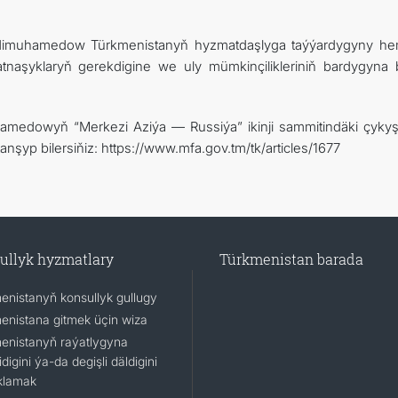
rdimuhamedow Türkmenistanyň hyzmatdaşlyga taýýardygyny h
atnaşyklaryň gerekdigine we uly mümkinçilikleriniň bardygyna 
hamedowyň “Merkezi Aziýa — Russiýa” ikinji sammitindäki çyky
anşyp bilersiňiz: https://www.mfa.gov.tm/tk/articles/1677
ullyk hyzmatlary
Türkmenistan barada
enistanyň konsullyk gullugy
enistana gitmek üçin wiza
enistanyň raýatlygyna
idigini ýa-da degişli däldigini
klamak