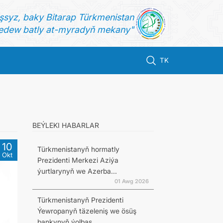
şsyz, baky Bitarap Türkmenistan
dew batly at-myradyň mekany"
TK
BEÝLEKI HABARLAR
10
Türkmenistanyň hormatly
Okt
Prezidenti Merkezi Aziýa
ýurtlarynyň we Azerba...
01 Awg 2026
Türkmenistanyň Prezidenti
Ýewropanyň täzeleniş we ösüş
bankynyň ýolbaş...