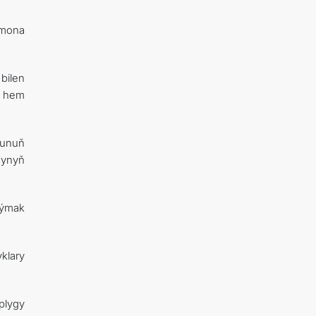
hmona
bilen
n hem
Şunuň
gynyň
oýmak
klary
plygy