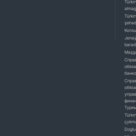
Türkm
almagy
Türkm
şaha
Konsu
Jenaý
barad
Maşga
Cправ
обяза
банк
Справ
обяза
упра
финан
Турк
Türkm
çykm
Doglu