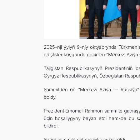
2025-nji ýylyň 9-njy oktýabrynda Türkmen
edişlikler köşgünde geçirilen “Merkezi Aziýa 
Täjigistan Respublikasynyň Prezidentiniň 
Gyrgyz Respublikasynyň, Özbegistan Respubl
Sammitden öň “Merkezi Aziýa — Russiýa” s
boldy.
Prezident Emomali Rahmon sammite gatnaşyjyl
üçin hoşallygyny beýan etdi hem-de bu sa
bildirdi.
Soňra sammite gatnaşyjylar çykyş etdi.