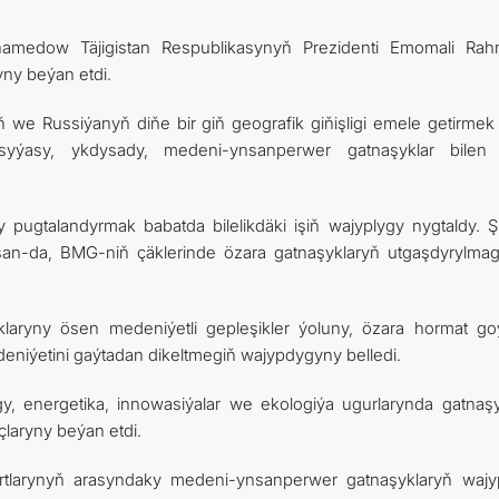
amedow Täjigistan Respublikasynyň Prezidenti Emomali Ra
yny beýan etdi.
 we Russiýanyň diňe bir giň geografik giňişligi emele getirmek 
syýasy, ykdysady, medeni-ynsanperwer gatnaşyklar bile
 pugtalandyrmak babatda bilelikdäki işiň wajyplygy nygtaldy. 
usan-da, BMG-niň çäklerinde özara gatnaşyklaryň utgaşdyrylma
yklaryny ösen medeniýetli gepleşikler ýoluny, özara hormat g
iýetini gaýtadan dikeltmegiň wajypdygyny belledi.
y, energetika, innowasiýalar we ekologiýa ugurlarynda gatnaşy
laryny beýan etdi.
rtlarynyň arasyndaky medeni-ynsanperwer gatnaşyklaryň wajy