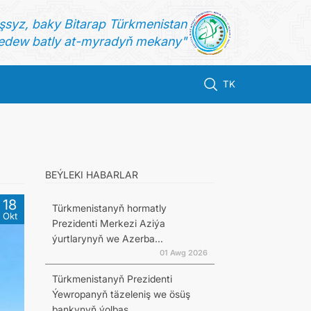
şsyz, baky Bitarap Türkmenistan
dew batly at-myradyň mekany"
TK
BEÝLEKI HABARLAR
18
Türkmenistanyň hormatly
Okt
Prezidenti Merkezi Aziýa
ýurtlarynyň we Azerba...
01 Awg 2026
Türkmenistanyň Prezidenti
Ýewropanyň täzeleniş we ösüş
bankynyň ýolbaş...