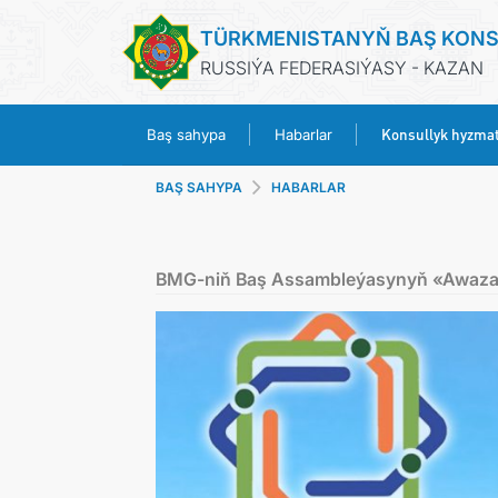
TÜRKMENISTANYŇ BAŞ KON
RUSSIÝA FEDERASIÝASY - KAZAN
Konsullyk hyzmat
Baş sahypa
Habarlar
BAŞ SAHYPA
HABARLAR
BMG-niň Baş Assambleýasynyň «Awaza s