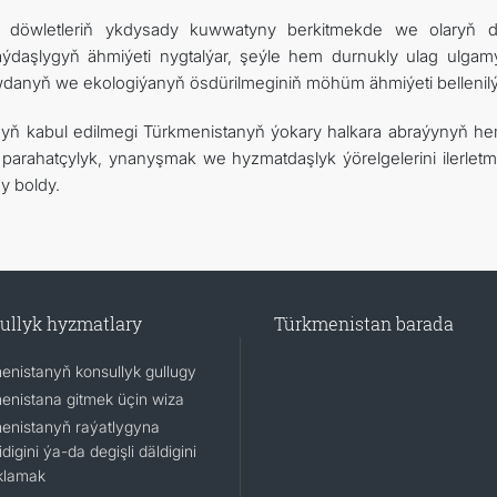
döwletleriň ykdysady kuwwatyny berkitmekde we olaryň 
ýdaşlygyň ähmiýeti nygtalýar, şeýle hem durnukly ulag ulgam
wdanyň we ekologiýanyň ösdürilmeginiň möhüm ähmiýeti bellenilý
yň kabul edilmegi Türkmenistanyň ýokary halkara abraýynyň h
 parahatçylyk, ynanyşmak we hyzmatdaşlyk ýörelgelerini ilerlet
y boldy.
ullyk hyzmatlary
Türkmenistan barada
enistanyň konsullyk gullugy
enistana gitmek üçin wiza
enistanyň raýatlygyna
idigini ýa-da degişli däldigini
klamak