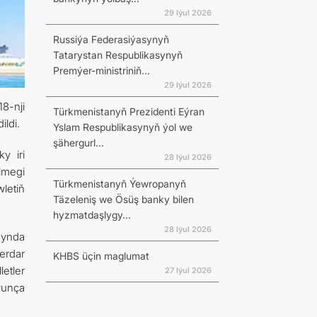
29 Iýul 2026
Russiýa Federasiýasynyň
Tatarystan Respublikasynyň
Premýer-ministriniň...
29 Iýul 2026
8-nji
Türkmenistanyň Prezidenti Eýran
ldi.
Yslam Respublikasynyň ýol we
şähergurl...
y iri
28 Iýul 2026
lmegi
Türkmenistanyň Ýewropanyň
letiň
Täzeleniş we Ösüş banky bilen
hyzmatdaşlygy...
28 Iýul 2026
synda
erdar
KHBS üçin maglumat
etler
27 Iýul 2026
ýunça