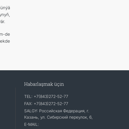
dünýä
ynyň,
är.
em-de
mekde
Habarlaşmak üçin
TEL: +7(843)272-52-77
FAX: +7(843)272-52-77
SALGY: Российская Федерация, г.
Казань, ул. Сибирский переулок, 6,
E-MAIL: