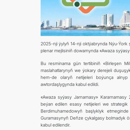
2025-nji ýylyň 14-nji oktýabrynda Nýu-Ýork
plenar mejlisiniň dowamynda «Awaza syýasy 
Bu resminama gün tertibiniň «Birleşen Mi
maslahatlarynyň we ýokary derejeli duşuşyk
hem-de olaryň netijeleri boýunça alnyp 
awtordaşlygynda kabul edildi.
«Awaza syýasy Jarnamasy» Kararnamasy 2
beýan edilen esasy netijeleri we strategi
Berdimuhamedowyň başlyklyk etmeginde «A
Guramasynyň Deňze çykalgasy bolmadyk ösü
kabul edilendir.