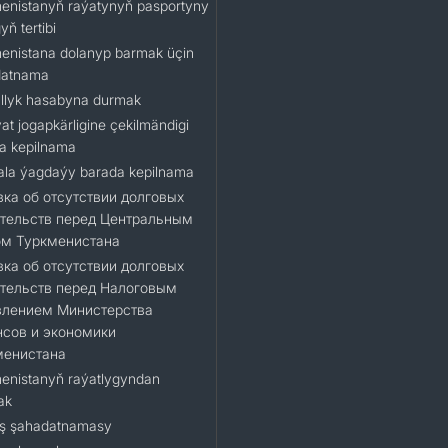
enistanyň raýatynyň pasportyny
ň tertibi
enistana dolanyp barmak üçin
datnama
llyk hasabyna durmak
at jogapkärligine çekilmändigi
a kepilnama
la ýagdaýy barada kepilnama
ка об отсутствии долговых
тельств перед Центральным
ом Туркменистана
ка об отсутствии долговых
тельств перед Налоговым
влением Министерства
сов и экономики
менистана
enistanyň raýatlygyndan
ak
ş şahadatnamasy