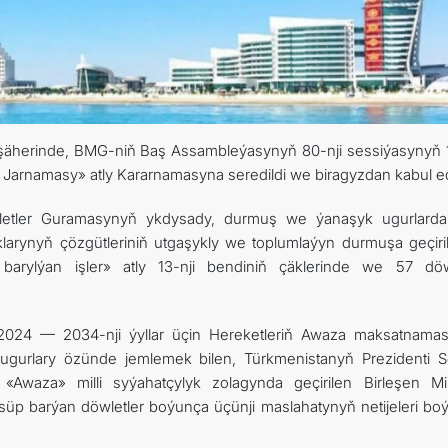
 şäherinde, BMG-niň Baş Assambleýasynyň 80-nji sessiýasynyň 1
Jarnamasy» atly Kararnamasyna seredildi we biragyzdan kabul edi
lletler Guramasynyň ykdysady, durmuş we ýanaşyk ugurlardak
larynyň çözgütleriniň utgaşykly we toplumlaýyn durmuşa geçiri
barylýan işler» atly 13-nji bendiniň çäklerinde we 57 döw
024 — 2034-nji ýyllar üçin Hereketleriň Awaza maksatnama
k ugurlary özünde jemlemek bilen, Türkmenistanyň Prezidenti S
waza» milli syýahatçylyk zolagynda geçirilen Birleşen Mill
p barýan döwletler boýunça üçünji maslahatynyň netijeleri bo