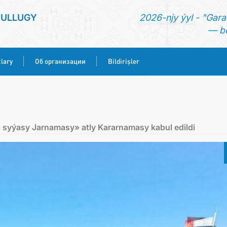
SULLUGY
2026-njy ýyl - "Gara
— be
lary
Об организации
Bildirişler
BAŞ SAHYPA
HABARLAR
yýasy Jarnamasy» atly Kararnamasy kabul edildi
KONSULLYK HYZMATLARY
ОБ ОРГАНИЗАЦИИ
BILDIRIŞLER