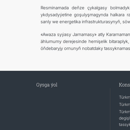
Resminamada deňze çykalgasy bolmadyk 
ykdysadyýetine goşulyşmagynda halkara ra
sanly we energetika infrastrukturasynyň, sö
«Awaza syýasy Jarnamasy» atly Kararnaman
ählumumy derejesinde hemişelik bitaraplyk,
öňdebaryjy ornunyň nobatdaky tassyknamas
Gysga ýol
Kons
Türkm
Türkm
Türkm
degişl
tassy