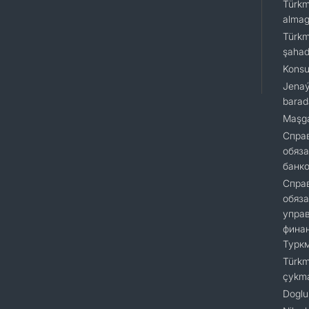
Türkm
almagy
Türkm
şaha
Konsu
Jenaý
barad
Maşga
Cправ
обяза
банк
Справ
обяза
упра
финан
Турк
Türkm
çykm
Doglu