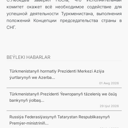
комитет окажет всё необходимое содействие для
успешной деятельности Туркменистана, выполнения
положений Концепции председательства страны в
СНГ.
BEÝLEKI HABARLAR
Türkmenistanyň hormatly Prezidenti Merkezi Aziýa
ýurtlarynyň we Azerba...
01 Awg 2026
Türkmenistanyň Prezidenti Ýewropanyň täzeleniş we ösüş
bankynyň ýolbaş...
29 Iýul 2026
Russiýa Federasiýasynyň Tatarystan Respublikasynyň
Premýer-ministriniň...