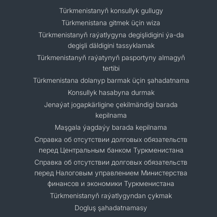
Türkmenistanyň konsullyk gullugy
Türkmenistana gitmek üçin wiza
Türkmenistanyň raýatlygyna degişlidigini ýa-da
degişli däldigini tassyklamak
Türkmenistanyň raýatynyň pasportyny almagyň
tertibi
Türkmenistana dolanyp barmak üçin şahadatnama
Konsullyk hasabyna durmak
Jenaýat jogapkärligine çekilmändigi barada
kepilnama
Maşgala ýagdaýy barada kepilnama
Cправка об отсутствии долговых обязательств
перед Центральным банком Туркменистана
Справка об отсутствии долговых обязательств
перед Налоговым управлением Министерства
финансов и экономики Туркменистана
Türkmenistanyň raýatlygyndan çykmak
Dogluş şahadatnamasy