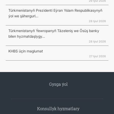
29 Iýul 2026
Türkmenistanyň Prezidenti Eýran Yslam Respublikasynyň
ýol we şähergurl...
28 Iýul 2026
Türkmenistanyň Ýewropanyň Täzeleniş we Ösüş banky
bilen hyzmatdaşlygy...
28 Iýul 2026
KHBS üçin maglumat
27 Iýul 2026
Gysga ýol
Konsullyk hyzmatlary