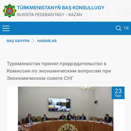
TÜRKMENISTANYŇ BAŞ KONSULLUGY
RUSSIÝA FEDERASIÝASY - KAZAN
TK
BAŞ SAHYPA
HABARLAR
BAŞ SAHYPA
HABARLAR
Туркменистан принял председательство в
Комиссии по экономическим вопросам при
KONSULLYK HYZMATLARY
Экономическом совете СНГ
23
ОБ ОРГАНИЗАЦИИ
Ýan
BILDIRIŞLER