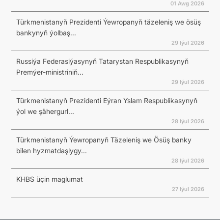
01 Awg 2026
Türkmenistanyň Prezidenti Ýewropanyň täzeleniş we ösüş
bankynyň ýolbaş...
29 Iýul 2026
Russiýa Federasiýasynyň Tatarystan Respublikasynyň
Premýer-ministriniň...
29 Iýul 2026
Türkmenistanyň Prezidenti Eýran Yslam Respublikasynyň
ýol we şähergurl...
28 Iýul 2026
Türkmenistanyň Ýewropanyň Täzeleniş we Ösüş banky
bilen hyzmatdaşlygy...
28 Iýul 2026
KHBS üçin maglumat
27 Iýul 2026