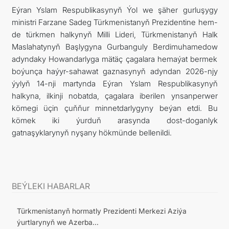
Eýran Yslam Respublikasynyň Ýol we şäher gurluşygy
ministri Farzane Sadeg Türkmenistanyň Prezidentine hem-
de türkmen halkynyň Milli Lideri, Türkmenistanyň Halk
Maslahatynyň Başlygyna Gurbanguly Berdimuhamedow
adyndaky Howandarlyga mätäç çagalara hemaýat bermek
boýunça haýyr-sahawat gaznasynyň adyndan 2026-njy
ýylyň 14-nji martynda Eýran Yslam Respublikasynyň
halkyna, ilkinji nobatda, çagalara iberilen ynsanperwer
kömegi üçin çuňňur minnetdarlygyny beýan etdi. Bu
kömek iki ýurduň arasynda dost-doganlyk
gatnaşyklarynyň nyşany hökmünde bellenildi.
BEÝLEKI HABARLAR
Türkmenistanyň hormatly Prezidenti Merkezi Aziýa
ýurtlarynyň we Azerba...