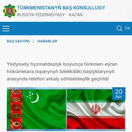
TÜRKMENISTANYŇ BAŞ KONSULLUGY
RUSSIÝA FEDERASIÝASY - KAZAN
TK
BAŞ SAHYPA
HABARLAR
BAŞ SAHYPA
HABARLAR
Ykdysady hyzmatdaşlyk boýunça türkmen-eýran
hökümetara toparynyň bilelikdäki başlyklarynyň
KONSULLYK HYZMATLARY
arasynda telefon arkaly söhbetdeşlik geçirildi
20
ОБ ОРГАНИЗАЦИИ
Apr
BILDIRIŞLER