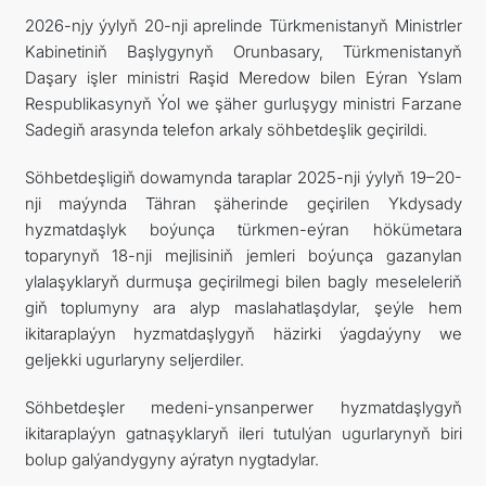
2026-njy ýylyň 20-nji aprelinde Türkmenistanyň Ministrler
Kabinetiniň Başlygynyň Orunbasary, Türkmenistanyň
Daşary işler ministri Raşid Meredow bilen Eýran Yslam
Respublikasynyň Ýol we şäher gurluşygy ministri Farzane
Sadegiň arasynda telefon arkaly söhbetdeşlik geçirildi.
Söhbetdeşligiň dowamynda taraplar 2025-nji ýylyň 19–20-
nji maýynda Tähran şäherinde geçirilen Ykdysady
hyzmatdaşlyk boýunça türkmen-eýran hökümetara
toparynyň 18-nji mejlisiniň jemleri boýunça gazanylan
ylalaşyklaryň durmuşa geçirilmegi bilen bagly meseleleriň
giň toplumyny ara alyp maslahatlaşdylar, şeýle hem
ikitaraplaýyn hyzmatdaşlygyň häzirki ýagdaýyny we
geljekki ugurlaryny seljerdiler.
Söhbetdeşler medeni-ynsanperwer hyzmatdaşlygyň
ikitaraplaýyn gatnaşyklaryň ileri tutulýan ugurlarynyň biri
bolup galýandygyny aýratyn nygtadylar.