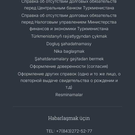
Cправка об отсутствии долговых обязательств
перед Центральным банком Туркменистана
Справка об отсутствии долговых обязательств
перед Налоговым управлением Министерства
финансов и экономики Туркменистана
Türkmenistanyň raýatlygyndan çykmak
Dogluş şahadatnamasy
Nika baglaşmak
Şahatdanamalary gaýtadan bermek
Оформление доверенности (согласия)
Оформление других справок (одно и то же лицо, о
повторной выдаче свидетельства о рождении и
т.д)
Resminamalar
Habarlaşmak üçin
TEL: +7(843)272-52-77