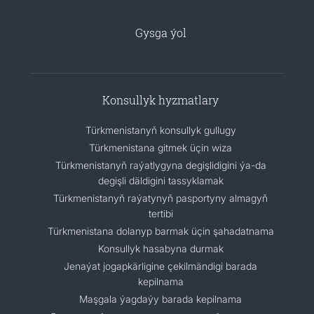
Gysga ýol
Konsullyk hyzmatlary
Türkmenistanyň konsullyk gullugy
Türkmenistana gitmek üçin wiza
Türkmenistanyň raýatlygyna degişlidigini ýa-da
degişli däldigini tassyklamak
Türkmenistanyň raýatynyň pasportyny almagyň
tertibi
Türkmenistana dolanyp barmak üçin şahadatnama
Konsullyk hasabyna durmak
Jenaýat jogapkärligine çekilmändigi barada
kepilnama
Maşgala ýagdaýy barada kepilnama