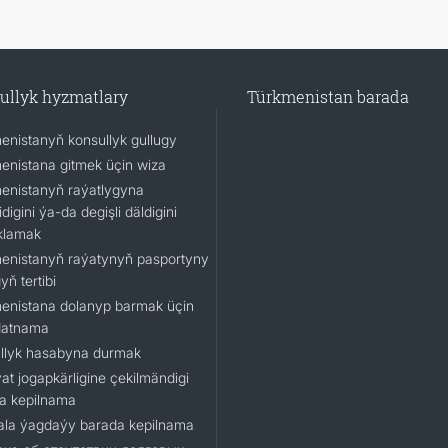
ullyk hyzmatlary
Türkmenistan barada
enistanyň konsullyk gullugy
enistana gitmek üçin wiza
enistanyň raýatlygyna
idigini ýa-da degişli däldigini
klamak
enistanyň raýatynyň pasportyny
ň tertibi
enistana dolanyp barmak üçin
datnama
llyk hasabyna durmak
at jogapkärligine çekilmändigi
a kepilnama
la ýagdaýy barada kepilnama