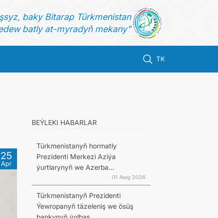
şsyz, baky Bitarap Türkmenistan
dew batly at-myradyň mekany"
TK
BEÝLEKI HABARLAR
Türkmenistanyň hormatly
25
Prezidenti Merkezi Aziýa
Apr
ýurtlarynyň we Azerba...
01 Awg 2026
Türkmenistanyň Prezidenti
Ýewropanyň täzeleniş we ösüş
bankynyň ýolbaş...