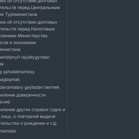
ка об отсутствии долговых
тельств перед Центральным
ом Туркменистана
ка об отсутствии долговых
тельств перед Налоговым
влением Министерства
сов и экономики
менистана
enistanyň raýatlygyndan
ak
ş şahadatnamasy
baglaşmak
danamalary gaýtadan bermek
мление доверенности
асия)
ление других справок (одно и
 лицо, о повторной выдаче
тельства о рождении и т.д)
namalar