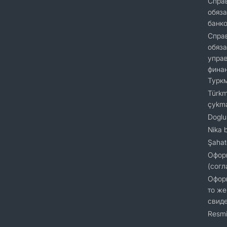
Cправ
обяза
банк
Справ
обяза
упра
финан
Турк
Türkm
çykm
Doglu
Nika 
Şahat
Офор
(согл
Оформ
то же
свиде
Resmi