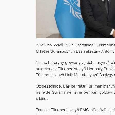
2026-njy ýylyň 20-nji aprelinde Türkmeni
Milletler Guramasynyň Baş sekretary Antoniu
Ynanç hatlaryny gowşurylyş dabarasynyň çä
sekretaryna Türkmenistanyň Hormatly Prezid
Türkmenistanyň Halk Maslahatynyň Başlygy Ga
Öz gezeginde, Baş sekretar Türkmenistanyň 
hem-de Guramanyň işine berilýän goldaw w
bildirdi.
Taraplar Türkmenistanyň BMG-niň düzümleri 