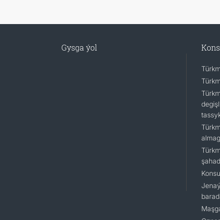
Gysga ýol
Kons
Türkm
Türkm
Türkm
degişl
tassy
Türkm
almagy
Türkm
şaha
Konsu
Jenaý
barad
Maşga