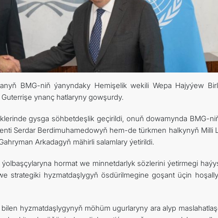
stanyň BMG-niň ýanyndaky Hemişelik wekili Wepa Hajyýew Bir
 Guterrişe ynanç hatlaryny gowşurdy.
klerinde gysga söhbetdeşlik geçirildi, onuň dowamynda BMG-ni
enti Serdar Berdimuhamedowyň hem-de türkmen halkynyň Milli Li
hryman Arkadagyň mähirli salamlary ýetirildi.
ýolbaşçylaryna hormat we minnetdarlyk sözlerini ýetirmegi haýyş
e strategiki hyzmatdaşlygyň ösdürilmegine goşant üçin hoşall
bilen hyzmatdaşlygynyň möhüm ugurlaryny ara alyp maslahatlaşd