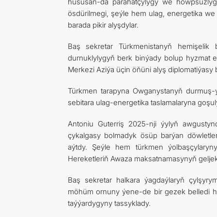
hususan-da parahatçylygy we howpsuzlygy 
ösdürilmegi, şeýle hem ulag, energetika w
barada pikir alyşdylar.
Baş sekretar Türkmenistanyň hemişelik b
durnuklylygyň berk binýady bolup hyzmat e
Merkezi Aziýa üçin öňüni alyş diplomatiýasy 
Türkmen tarapyna Owganystanyň durmuş-yk
sebitara ulag-energetika taslamalaryna goşul
Antoniu Guterriş 2025-nji ýylyň awgustyn
çykalgasy bolmadyk ösüp barýan döwletler
aýtdy. Şeýle hem türkmen ýolbaşçylaryn
Hereketleriň Awaza maksatnamasynyň geljekki
Baş sekretar halkara ýagdaýlaryň çylşyry
möhüm ornuny ýene-de bir gezek belledi h
taýýardygyny tassyklady.