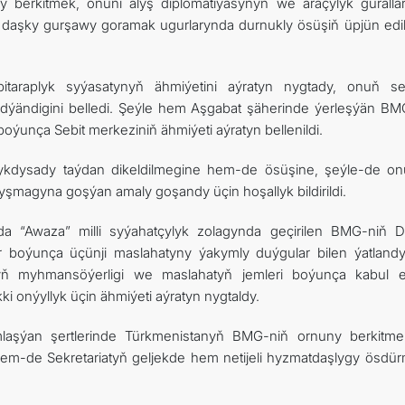
berkitmek, öňüni alyş diplomatiýasynyň we araçylyk guralla
e daşky gurşawy goramak ugurlarynda durnukly ösüşiň üpjün edi
itaraplyk syýasatynyň ähmiýetini aýratyn nygtady, onuň se
dýändigini belledi. Şeýle hem Aşgabat şäherinde ýerleşýän BM
boýunça Sebit merkeziniň ähmiýeti aýratyn bellenildi.
dysady taýdan dikeldilmegine hem-de ösüşine, şeýle-de onu
yşmagyna goşýan amaly goşandy üçin hoşallyk bildirildi.
da “Awaza” milli syýahatçylyk zolagynda geçirilen BMG-niň 
 boýunça üçünji maslahatyny ýakymly duýgular bilen ýatland
yň myhmansöýerligi we maslahatyň jemleri boýunça kabul e
 onýyllyk üçin ähmiýeti aýratyn nygtaldy.
mlaşýan şertlerinde Türkmenistanyň BMG-niň ornuny berkitme
em-de Sekretariatyň geljekde hem netijeli hyzmatdaşlygy ösdü