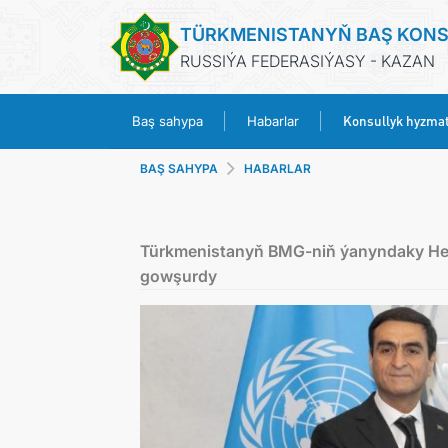
TÜRKMENISTANYŇ BAŞ KON
RUSSIÝA FEDERASIÝASY - KAZAN
Konsullyk hyzmat
Baş sahypa
Habarlar
BAŞ SAHYPA
HABARLAR
Türkmenistanyň BMG-niň ýanyndaky Hemi
gowşurdy