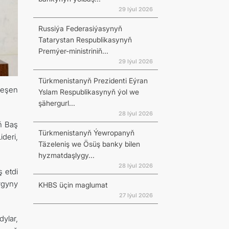
29 Iýul 2026
Russiýa Federasiýasynyň
Tatarystan Respublikasynyň
Premýer-ministriniň...
29 Iýul 2026
Türkmenistanyň Prezidenti Eýran
leşen
Yslam Respublikasynyň ýol we
şähergurl...
28 Iýul 2026
ň Baş
Türkmenistanyň Ýewropanyň
deri,
Täzeleniş we Ösüş banky bilen
hyzmatdaşlygy...
28 Iýul 2026
 etdi
ygyny
KHBS üçin maglumat
27 Iýul 2026
ylar,