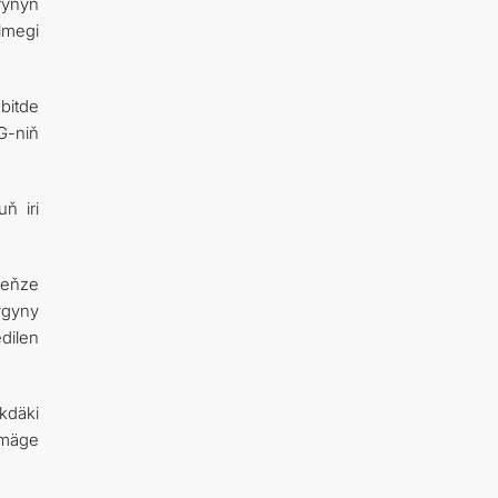
rynyň
lmegi
bitde
G-niň
ň iri
Deňze
ygyny
dilen
kdäki
rmäge