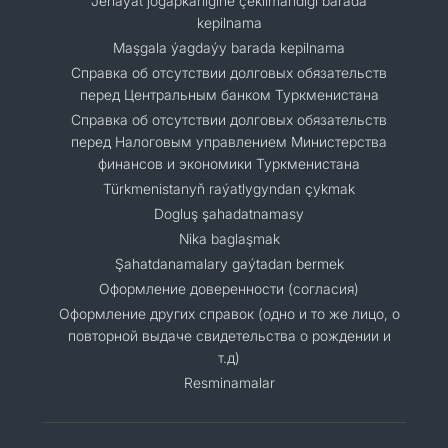
Jenaýat jogapkärligine çekilmändigi barada
kepilnama
Maşgala ýagdaýy barada kepilnama
Cправка об отсутствии долговых обязательств
перед Центральным банком Туркменистана
Справка об отсутствии долговых обязательств
перед Налоговым управлением Министерства
финансов и экономики Туркменистана
Türkmenistanyň raýatlygyndan çykmak
Dogluş şahadatnamasy
Nika baglaşmak
Şahatdanamalary gaýtadan bermek
Оформление доверенности (согласия)
Оформление других справок (одно и то же лицо, о
повторной выдаче свидетельства о рождении и
т.д)
Resminamalar