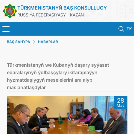
TÜRKMENISTANYŇ BAŞ KONSULLUGY
RUSSIÝA FEDERASIÝASY - KAZAN
TK
BAŞ SAHYPA
HABARLAR
BAŞ SAHYPA
HABARLAR
Türkmenistanyň we Kubanyň daşary syýasat
edaralarynyň ýolbaşçylary ikitaraplaýyn
KONSULLYK HYZMATLARY
hyzmatdaşlygyň meselelerini ara alyp
maslahatlaşdylar
ОБ ОРГАНИЗАЦИИ
28
Maý
BILDIRIŞLER