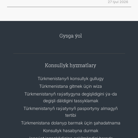
27 Iýul 2026
Gysga ýol
Konsullyk hyzmatlary
Türkmenistanyň konsullyk gullugy
Türkmenistana gitmek üçin wiza
Türkmenistanyň raýatlygyna degişlidigini ýa-da
degişli däldigini tassyklamak
Türkmenistanyň raýatynyň pasportyny almagyň
tertibi
Türkmenistana dolanyp barmak üçin şahadatnama
Konsullyk hasabyna durmak