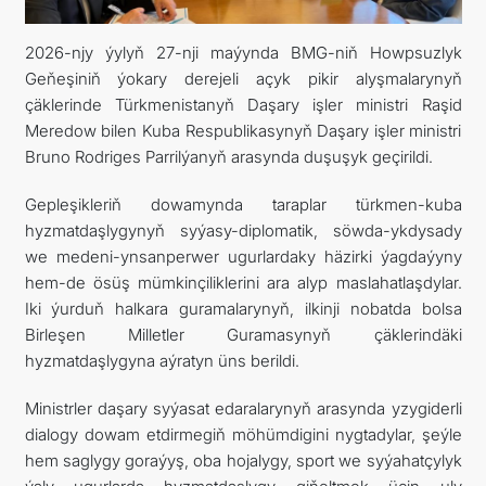
2026-njy ýylyň 27-nji maýynda BMG-niň Howpsuzlyk
Geňeşiniň ýokary derejeli açyk pikir alyşmalarynyň
çäklerinde Türkmenistanyň Daşary işler ministri Raşid
Meredow bilen Kuba Respublikasynyň Daşary işler ministri
Bruno Rodriges Parrilýanyň arasynda duşuşyk geçirildi.
Gepleşikleriň dowamynda taraplar türkmen-kuba
hyzmatdaşlygynyň syýasy-diplomatik, söwda-ykdysady
we medeni-ynsanperwer ugurlardaky häzirki ýagdaýyny
hem-de ösüş mümkinçiliklerini ara alyp maslahatlaşdylar.
Iki ýurduň halkara guramalarynyň, ilkinji nobatda bolsa
Birleşen Milletler Guramasynyň çäklerindäki
hyzmatdaşlygyna aýratyn üns berildi.
Ministrler daşary syýasat edaralarynyň arasynda yzygiderli
dialogy dowam etdirmegiň möhümdigini nygtadylar, şeýle
hem saglygy goraýyş, oba hojalygy, sport we syýahatçylyk