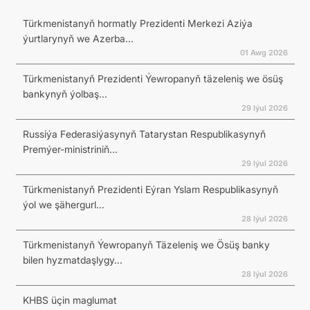
Türkmenistanyň hormatly Prezidenti Merkezi Aziýa
ýurtlarynyň we Azerba...
01 Awg 2026
Türkmenistanyň Prezidenti Ýewropanyň täzeleniş we ösüş
bankynyň ýolbaş...
29 Iýul 2026
Russiýa Federasiýasynyň Tatarystan Respublikasynyň
Premýer-ministriniň...
29 Iýul 2026
Türkmenistanyň Prezidenti Eýran Yslam Respublikasynyň
ýol we şähergurl...
28 Iýul 2026
Türkmenistanyň Ýewropanyň Täzeleniş we Ösüş banky
bilen hyzmatdaşlygy...
28 Iýul 2026
KHBS üçin maglumat