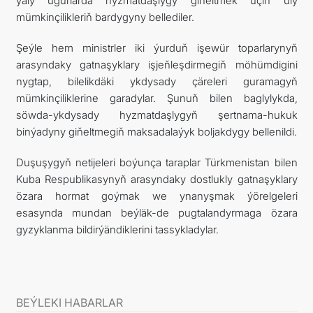
ýaly ugurlarda hyzmatdaşlygy giňeltmek üçin uly
mümkinçilikleriň bardygyny bellediler.
Şeýle hem ministrler iki ýurduň işewür toparlarynyň
arasyndaky gatnaşyklary işjeňleşdirmegiň möhümdigini
nygtap, bilelikdäki ykdysady çäreleri guramagyň
mümkinçiliklerine garadylar. Şunuň bilen baglylykda,
söwda-ykdysady hyzmatdaşlygyň şertnama-hukuk
binýadyny giňeltmegiň maksadalaýyk boljakdygy bellenildi.
Duşuşygyň netijeleri boýunça taraplar Türkmenistan bilen
Kuba Respublikasynyň arasyndaky dostlukly gatnaşyklary
özara hormat goýmak we ynanyşmak ýörelgeleri
esasynda mundan beýläk-de pugtalandyrmaga özara
gyzyklanma bildirýändiklerini tassykladylar.
BEÝLEKI HABARLAR