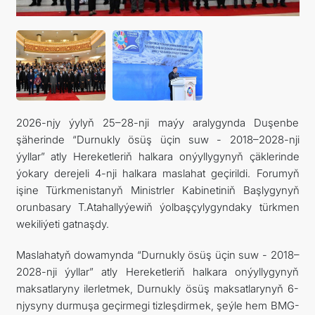
2026-njy ýylyň 25–28-nji maýy aralygynda Duşenbe
şäherinde “Durnukly ösüş üçin suw - 2018–2028-nji
ýyllar” atly Hereketleriň halkara onýyllygynyň çäklerinde
ýokary derejeli 4-nji halkara maslahat geçirildi. Forumyň
işine Türkmenistanyň Ministrler Kabinetiniň Başlygynyň
orunbasary T.Atahallyýewiň ýolbaşçylygyndaky türkmen
wekiliýeti gatnaşdy.
Maslahatyň dowamynda “Durnukly ösüş üçin suw - 2018–
2028-nji ýyllar” atly Hereketleriň halkara onýyllygynyň
maksatlaryny ilerletmek, Durnukly ösüş maksatlarynyň 6-
njysyny durmuşa geçirmegi tizleşdirmek, şeýle hem BMG-