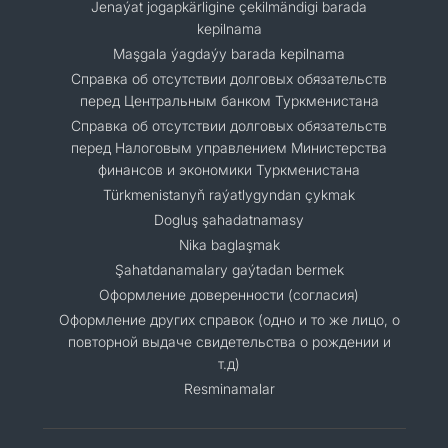
Jenaýat jogapkärligine çekilmändigi barada
kepilnama
Maşgala ýagdaýy barada kepilnama
Cправка об отсутствии долговых обязательств
перед Центральным банком Туркменистана
Справка об отсутствии долговых обязательств
перед Налоговым управлением Министерства
финансов и экономики Туркменистана
Türkmenistanyň raýatlygyndan çykmak
Dogluş şahadatnamasy
Nika baglaşmak
Şahatdanamalary gaýtadan bermek
Оформление доверенности (согласия)
Оформление других справок (одно и то же лицо, о
повторной выдаче свидетельства о рождении и
т.д)
Resminamalar