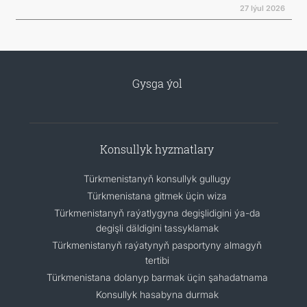
27 Iýul 2026
Gysga ýol
Konsullyk hyzmatlary
Türkmenistanyň konsullyk gullugy
Türkmenistana gitmek üçin wiza
Türkmenistanyň raýatlygyna degişlidigini ýa-da
degişli däldigini tassyklamak
Türkmenistanyň raýatynyň pasportyny almagyň
tertibi
Türkmenistana dolanyp barmak üçin şahadatnama
Konsullyk hasabyna durmak