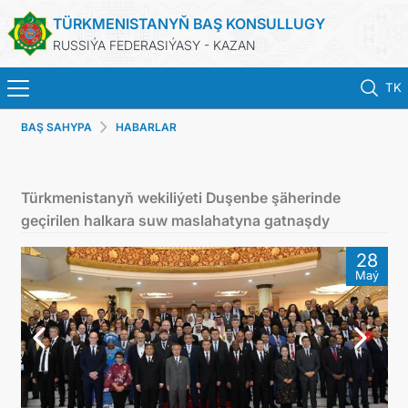
TÜRKMENISTANYŇ BAŞ KONSULLUGY
RUSSIÝA FEDERASIÝASY - KAZAN
TK
BAŞ SAHYPA
HABARLAR
BAŞ SAHYPA
HABARLAR
Türkmenistanyň wekiliýeti Duşenbe şäherinde
geçirilen halkara suw maslahatyna gatnaşdy
KONSULLYK HYZMATLARY
28
Maý
ОБ ОРГАНИЗАЦИИ
BILDIRIŞLER