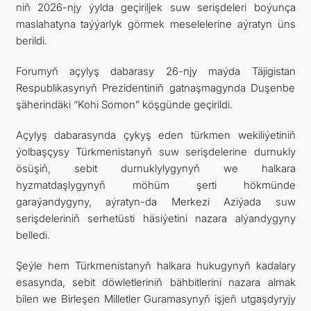
niň 2026-njy ýylda geçiriljek suw serişdeleri boýunça
maslahatyna taýýarlyk görmek meselelerine aýratyn üns
berildi.
Forumyň açylyş dabarasy 26-njy maýda Täjigistan
Respublikasynyň Prezidentiniň gatnaşmagynda Duşenbe
şäherindäki “Kohi Somon” köşgünde geçirildi.
Açylyş dabarasynda çykyş eden türkmen wekiliýetiniň
ýolbaşçysy Türkmenistanyň suw serişdelerine durnukly
ösüşiň, sebit durnuklylygynyň we halkara
hyzmatdaşlygynyň möhüm şerti hökmünde
garaýandygyny, aýratyn-da Merkezi Aziýada suw
serişdeleriniň serhetüsti häsiýetini nazara alýandygyny
belledi.
Şeýle hem Türkmenistanyň halkara hukugynyň kadalary
esasynda, sebit döwletleriniň bähbitlerini nazara almak
bilen we Birleşen Milletler Guramasynyň işjeň utgaşdyryjy