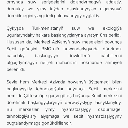
ornynda suw serişdelerini dolandyrmagyň adalatly,
durnukly we ylmy taýdan esaslandyrylan ulgamynyň
döredilmegini yzygiderli goldaýandygy nygtaldy.
Çykyşda Türkmenistanyň suw we ekologiýa
ugurlaryndaky halkara başlangyçlaryna aýratyn üns berildi.
Hususan-da, Merkezi Aziýanyň suw meseleleri boýunça
Sebit geňeşini BMG-niň howandarlygynda döretmek
baradaky başlangyjyň döwletleriň bähbitlerini
utgaşdyrmagyň netijeli mehanizmi hökmünde ähmiýeti
bellenildi.
Şeýle hem Merkezi Aziýada howanyň üýtgemegi bilen
baglanyşykly tehnologiýalar boýunça Sebit merkezini
hem-de Çölleşmäge garşy göreş boýunça Sebit merkezini
döretmek başlangyçlarynyň derwaýyslygy tassyklanyldy.
Bu merkezler ylmy hyzmatdaşlygy ösdürmäge,
tehnologiýalary alyşmaga we sebit hyzmatdaşlygyny
pugtalandyrmaga gönükdirilendir.