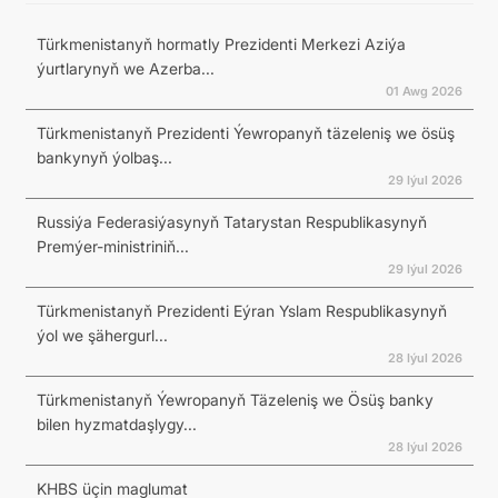
Türkmenistanyň hormatly Prezidenti Merkezi Aziýa
ýurtlarynyň we Azerba...
01 Awg 2026
Türkmenistanyň Prezidenti Ýewropanyň täzeleniş we ösüş
bankynyň ýolbaş...
29 Iýul 2026
Russiýa Federasiýasynyň Tatarystan Respublikasynyň
Premýer-ministriniň...
29 Iýul 2026
Türkmenistanyň Prezidenti Eýran Yslam Respublikasynyň
ýol we şähergurl...
28 Iýul 2026
Türkmenistanyň Ýewropanyň Täzeleniş we Ösüş banky
bilen hyzmatdaşlygy...
28 Iýul 2026
KHBS üçin maglumat