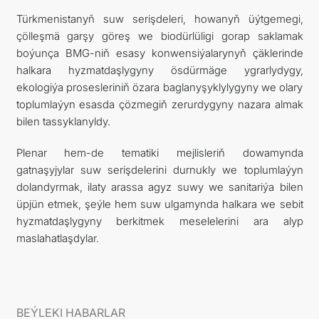
Türkmenistanyň suw serişdeleri, howanyň üýtgemegi,
çölleşmä garşy göreş we biodürlüligi gorap saklamak
boýunça BMG-niň esasy konwensiýalarynyň çäklerinde
halkara hyzmatdaşlygyny ösdürmäge ygrarlydygy,
ekologiýa prosesleriniň özara baglanyşyklylygyny we olary
toplumlaýyn esasda çözmegiň zerurdygyny nazara almak
bilen tassyklanyldy.
Plenar hem-de tematiki mejlisleriň dowamynda
gatnaşyjylar suw serişdelerini durnukly we toplumlaýyn
dolandyrmak, ilaty arassa agyz suwy we sanitariýa bilen
üpjün etmek, şeýle hem suw ulgamynda halkara we sebit
hyzmatdaşlygyny berkitmek meselelerini ara alyp
maslahatlaşdylar.
BEÝLEKI HABARLAR