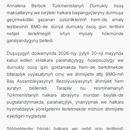
Annalena Berbok Türkmenistanyň Durnukly ösüş
maksatlaryny we beýleki halkara başlangyçlaryny durmuşa
geçirmekdäki gazanan üstünlikleriniň hem-de amaly
tejribesiniň BMG-de dünýä durnukly ösüş gün tertibini
netijeli ilerletmegiň oňyn mysaly hökmünde
garalýandygyny belledi.
Duşuşygyň dowamynda 2026-njy ýylyň 20-nji maýynda
kabul edilen «Halkara parahatçylygy, howpsuzlygy we
durnukly ösüş işini goldamakda hem-de berkitmekde
bitaraplyk syýasatynyň orny we ähmiýeti» atly BMG-niň
Baş Assambleýasynyň Rezolýusiýasynyň ähmiýeti hem
aýratyn bellenildi. Taraplar bu resminamanyň
Türkmenistanyň halkara abraýyny mundan beýläk-de
pugtalandyrmakda, parahatçylyk, ynanyşmak we halkara
hyzmatdaşlyk ýörelgelerini ilerletmekde möhüm ähmiýete
eýedigini nygtadylar.
Söhbetdeşler häzirki halkara we sebit gün tertibiniň