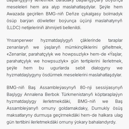
meseleleri hem ara alyp maslahatlaşdylar. Şeýle hem
Awazada geçirilen BMG-niň Deňze çykalgasy bolmadyk
ösüp barýan döwletler boýunça üçünji maslahatynyň
(LLDC) netijeleriniň ähmiýeti bellenildi.
Ynsanperwer hyzmatdaşlygyň çäklerinde taraplar
zenanlaryň we ýaşlaryň mümkinçiliklerini giňeltmek,
«Zenanlar, parahatçylyk we howpsuzlyk» hem-de «Ýaşlar,
parahatçylyk we howpsuzlyk» gün tertiplerini ilerletmek,
şeýle hem bu ugurlarda sebit dialogyny we
hyzmatdaşlygyny ösdürmek meselelerini maslahatlaşdylar.
BMG-niň Baş Assambleýasynyň 80-nji sessiýasynyň
Başlygy Annalena Berbok Türkmenistanyň köptaraplaýyn
hyzmatdaşlygy ilerletmekdäki, BMG-niň we Baş
Assambleýanyň ornuny goldamakdaky, Durnukly ösüş
maksatlaryny durmuşa geçirmekdäki hem-de halkara ulag
gün tertibini ilerletmekdäki ornuny ýokary bahalandyrdy.