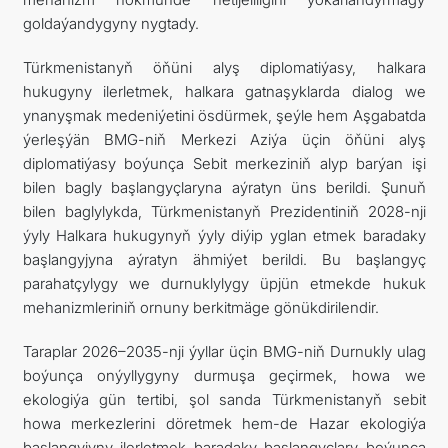
goldaýandygyny nygtady.
Türkmenistanyň öňüni alyş diplomatiýasy, halkara
hukugyny ilerletmek, halkara gatnaşyklarda dialog we
ynanyşmak medeniýetini ösdürmek, şeýle hem Aşgabatda
ýerleşýän BMG-niň Merkezi Aziýa üçin öňüni alyş
diplomatiýasy boýunça Sebit merkeziniň alyp barýan işi
bilen bagly başlangyçlaryna aýratyn üns berildi. Şunuň
bilen baglylykda, Türkmenistanyň Prezidentiniň 2028-nji
ýyly Halkara hukugynyň ýyly diýip yglan etmek baradaky
başlangyjyna aýratyn ähmiýet berildi. Bu başlangyç
parahatçylygy we durnuklylygy üpjün etmekde hukuk
mehanizmleriniň ornuny berkitmäge gönükdirilendir.
Taraplar 2026–2035-nji ýyllar üçin BMG-niň Durnukly ulag
boýunça onýyllygyny durmuşa geçirmek, howa we
ekologiýa gün tertibi, şol sanda Türkmenistanyň sebit
howa merkezlerini döretmek hem-de Hazar ekologiýa
başlangyjyny ilerletmek baradaky başlangyçlary boýunça