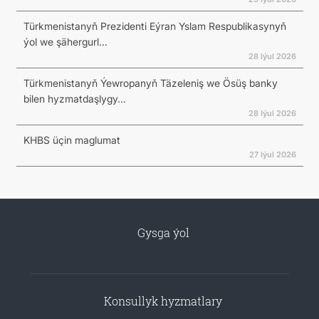
Türkmenistanyň Prezidenti Eýran Yslam Respublikasynyň
ýol we şähergurl...
28 Iýul 2026
Türkmenistanyň Ýewropanyň Täzeleniş we Ösüş banky
bilen hyzmatdaşlygy...
28 Iýul 2026
KHBS üçin maglumat
27 Iýul 2026
Gysga ýol
Konsullyk hyzmatlary