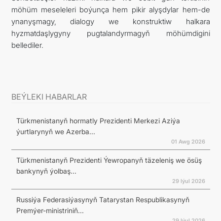
möhüm meseleleri boýunça hem pikir alyşdylar hem-de
ynanyşmagy, dialogy we konstruktiw halkara
hyzmatdaşlygyny pugtalandyrmagyň möhümdigini
bellediler.
BEÝLEKI HABARLAR
Türkmenistanyň hormatly Prezidenti Merkezi Aziýa
ýurtlarynyň we Azerba...
01 Awg 2026
Türkmenistanyň Prezidenti Ýewropanyň täzeleniş we ösüş
bankynyň ýolbaş...
29 Iýul 2026
Russiýa Federasiýasynyň Tatarystan Respublikasynyň
Premýer-ministriniň...
29 Iýul 2026