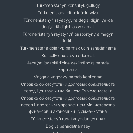
Türkmenistanyň konsullyk gullugy
Türkmenistana gitmek üçin wiza
Türkmenistanyň raýatlygyna degişlidigini ýa-da
degişli däldigini tassyklamak
Türkmenistanyň raýatynyň pasportyny almagyň
tertibi
Türkmenistana dolanyp barmak üçin şahadatnama
Konsullyk hasabyna durmak
Jenaýat jogapkärligine çekilmändigi barada
kepilnama
Maşgala ýagdaýy barada kepilnama
Cправка об отсутствии долговых обязательств
перед Центральным банком Туркменистана
Справка об отсутствии долговых обязательств
перед Налоговым управлением Министерства
финансов и экономики Туркменистана
Türkmenistanyň raýatlygyndan çykmak
Dogluş şahadatnamasy