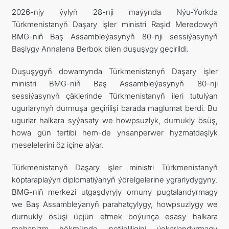
2026-njy ýylyň 28-nji maýynda Nýu-Ýorkda
Türkmenistanyň Daşary işler ministri Raşid Meredowyň
BMG-niň Baş Assambleýasynyň 80-nji sessiýasynyň
Başlygy Annalena Berbok bilen duşuşygy geçirildi.
Duşuşygyň dowamynda Türkmenistanyň Daşary işler
ministri BMG-niň Baş Assambleýasynyň 80-nji
sessiýasynyň çäklerinde Türkmenistanyň ileri tutulýan
ugurlarynyň durmuşa geçirilişi barada maglumat berdi. Bu
ugurlar halkara syýasaty we howpsuzlyk, durnukly ösüş,
howa gün tertibi hem-de ynsanperwer hyzmatdaşlyk
meselelerini öz içine alýar.
Türkmenistanyň Daşary işler ministri Türkmenistanyň
köptaraplaýyn diplomatiýanyň ýörelgelerine ygrarlydygyny,
BMG-niň merkezi utgaşdyryjy ornuny pugtalandyrmagy
we Baş Assambleýanyň parahatçylygy, howpsuzlygy we
durnukly ösüşi üpjün etmek boýunça esasy halkara
mehanizm hökmünde netijeliligini ýokarlandyrmagy