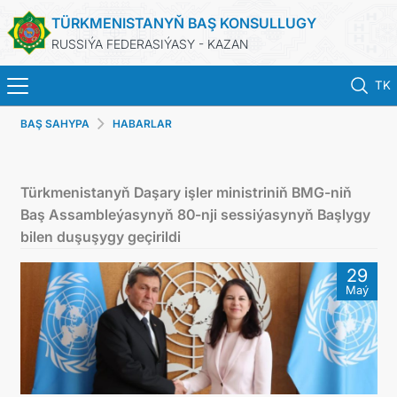
TÜRKMENISTANYŇ BAŞ KONSULLUGY
RUSSIÝA FEDERASIÝASY - KAZAN
TK
BAŞ SAHYPA
HABARLAR
BAŞ SAHYPA
HABARLAR
Türkmenistanyň Daşary işler ministriniň BMG-niň
Baş Assambleýasynyň 80-nji sessiýasynyň Başlygy
KONSULLYK HYZMATLARY
bilen duşuşygy geçirildi
29
ОБ ОРГАНИЗАЦИИ
Maý
BILDIRIŞLER