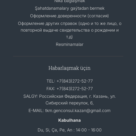
Nika baglaşmak
Şahatdanamalary gaýtadan bermek
Оформление доверенности (согласия)
Оформление других справок (одно и то же лицо, о
повторной выдаче свидетельства о рождении и
т.д)
Resminamalar
Habarlaşmak üçin
TEL: +7(843)272-52-77
FAX: +7(843)272-52-77
SALGY: Российская Федерация, г. Казань, ул.
Сибирский переулок, 6,
E-MAIL: tkm.genconsul.kazan@gmail.com
Kabulhana
Du, Si, Ça, Pe, An : 14:00 - 16:00