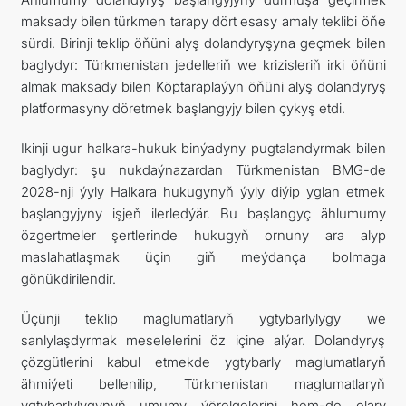
maksady bilen türkmen tarapy dört esasy amaly teklibi öňe
sürdi. Birinji teklip öňüni alyş dolandyryşyna geçmek bilen
baglydyr: Türkmenistan jedelleriň we krizisleriň irki öňüni
almak maksady bilen Köptaraplaýyn öňüni alyş dolandyryş
platformasyny döretmek başlangyjy bilen çykyş etdi.
Ikinji ugur halkara-hukuk binýadyny pugtalandyrmak bilen
baglydyr: şu nukdaýnazardan Türkmenistan BMG-de
2028-nji ýyly Halkara hukugynyň ýyly diýip yglan etmek
başlangyjyny işjeň ilerledýär. Bu başlangyç ählumumy
özgertmeler şertlerinde hukugyň ornuny ara alyp
maslahatlaşmak üçin giň meýdança bolmaga
gönükdirilendir.
Üçünji teklip maglumatlaryň ygtybarlylygy we
sanlylaşdyrmak meselelerini öz içine alýar. Dolandyryş
çözgütlerini kabul etmekde ygtybarly maglumatlaryň
ähmiýeti bellenilip, Türkmenistan maglumatlaryň
ygtybarlylygynyň umumy ýörelgelerini hem-de olary