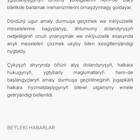
bilelikde barlamak mehanizmlerini ornaşdyrmagy goldaýar.
Dördünji ugur amaly durmuşa geçirmek we inklýuziwlik
meselelerine bagyşlanyp, ählumumy dolandyryşyň
netijeliliginiň onuň ynanyşmak we inklýuziwlik esasynda
anyk meseleleri çözmek ukyby bilen kesgitlenýändigi
nygtaldy.
Çykyşyň ahyrynda öňüni alyş dolandyryşyň, halkara
hukugynyň, ygtybarly maglumatlaryň hem-de
başlangyçlaryň amaly durmuşa geçirilmeginiň jogapkärli
halkara hyzmatdaşlygynyň bitewi ulgamyny emele
getirýändigi bellenildi.
BEÝLEKI HABARLAR