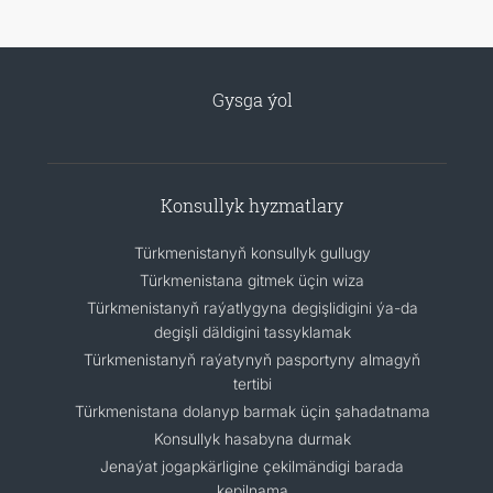
Gysga ýol
Konsullyk hyzmatlary
Türkmenistanyň konsullyk gullugy
Türkmenistana gitmek üçin wiza
Türkmenistanyň raýatlygyna degişlidigini ýa-da
degişli däldigini tassyklamak
Türkmenistanyň raýatynyň pasportyny almagyň
tertibi
Türkmenistana dolanyp barmak üçin şahadatnama
Konsullyk hasabyna durmak
Jenaýat jogapkärligine çekilmändigi barada
kepilnama