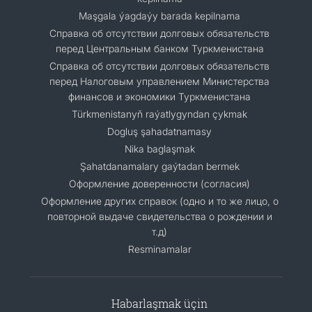
Maşgala ýagdaýy barada kepilnama
Cправка об отсутствии долговых обязательств
перед Центральным банком Туркменистана
Справка об отсутствии долговых обязательств
перед Налоговым управлением Министерства
финансов и экономики Туркменистана
Türkmenistanyň raýatlygyndan çykmak
Dogluş şahadatnamasy
Nika baglaşmak
Şahatdanamalary gaýtadan bermek
Оформление доверенности (согласия)
Оформление других справок (одно и то же лицо, о
повторной выдаче свидетельства о рождении и
т.д)
Resminamalar
Habarlaşmak üçin