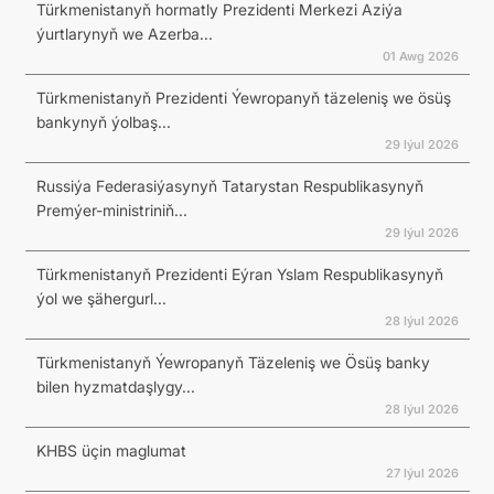
Türkmenistanyň hormatly Prezidenti Merkezi Aziýa
ýurtlarynyň we Azerba...
01 Awg 2026
Türkmenistanyň Prezidenti Ýewropanyň täzeleniş we ösüş
bankynyň ýolbaş...
29 Iýul 2026
Russiýa Federasiýasynyň Tatarystan Respublikasynyň
Premýer-ministriniň...
29 Iýul 2026
Türkmenistanyň Prezidenti Eýran Yslam Respublikasynyň
ýol we şähergurl...
28 Iýul 2026
Türkmenistanyň Ýewropanyň Täzeleniş we Ösüş banky
bilen hyzmatdaşlygy...
28 Iýul 2026
KHBS üçin maglumat
27 Iýul 2026