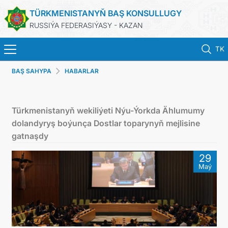
TÜRKMENISTANYŇ BAŞ KONSULLUGY
RUSSIÝA FEDERASIÝASY - KAZAN
TK
BAŞ SAHYPA
HABARLAR
BAŞ SAHYPA
HABARLAR
Türkmenistanyň wekiliýeti Nýu-Ýorkda Ählumumy
dolandyryş boýunça Dostlar toparynyň mejlisine
KONSULLYK HYZMATLARY
gatnaşdy
29
ОБ ОРГАНИЗАЦИИ
Maý
BILDIRIŞLER