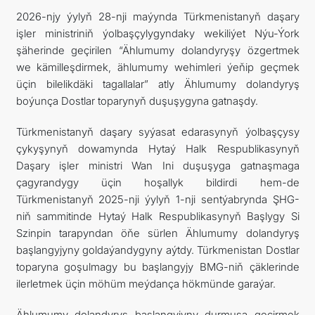
2026-njy ýylyň 28-nji maýynda Türkmenistanyň daşary
işler ministriniň ýolbaşçylygyndaky wekiliýet Nýu-Ýork
şäherinde geçirilen “Ählumumy dolandyryşy özgertmek
we kämilleşdirmek, ählumumy wehimleri ýeňip geçmek
üçin bilelikdäki tagallalar” atly Ählumumy dolandyryş
boýunça Dostlar toparynyň duşuşygyna gatnaşdy.
Türkmenistanyň daşary syýasat edarasynyň ýolbaşçysy
çykyşynyň dowamynda Hytaý Halk Respublikasynyň
Daşary işler ministri Wan Ini duşuşyga gatnaşmaga
çagyrandygy üçin hoşallyk bildirdi hem-de
Türkmenistanyň 2025-nji ýylyň 1-nji sentýabrynda ŞHG-
niň sammitinde Hytaý Halk Respublikasynyň Başlygy Si
Szinpin tarapyndan öňe sürlen Ählumumy dolandyryş
başlangyjyny goldaýandygyny aýtdy. Türkmenistan Dostlar
toparyna goşulmagy bu başlangyjy BMG-niň çäklerinde
ilerletmek üçin möhüm meýdança hökmünde garaýar.
Ählumumy dolandyryş başlangyjyny durmuşa geçirmek