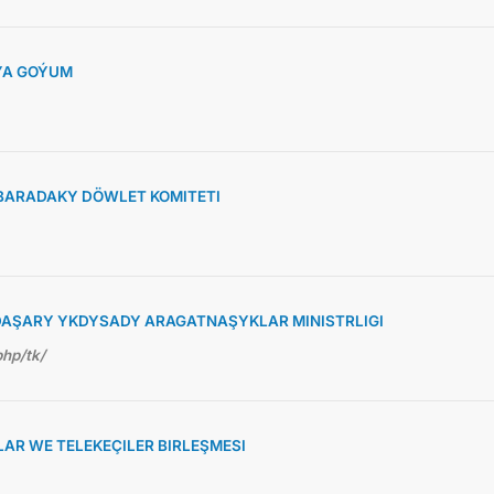
ÝA GOÝUM
BARADAKY DÖWLET KOMITETI
AŞARY YKDYSADY ARAGATNAŞYKLAR MINISTRLIGI
php/tk/
R WE TELEKEÇILER BIRLEŞMESI