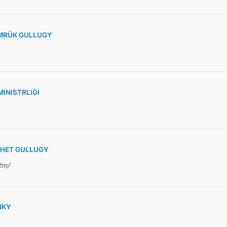
MRÜK GULLUGY
INISTRLIGI
RHET GULLUGY
tm/
NKY