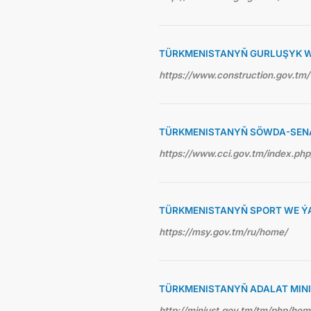
TÜRKMENISTANYŇ GURLUŞYK WE
https://www.construction.gov.tm/
TÜRKMENISTANYŇ SÖWDA-SEN
https://www.cci.gov.tm/index.php
TÜRKMENISTANYŇ SPORT WE ÝA
https://msy.gov.tm/ru/home/
TÜRKMENISTANYŇ ADALAT MINI
http://minjust.gov.tm/tm/php/ho