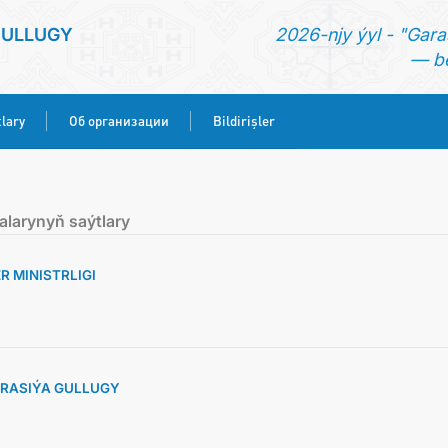
SULLUGY
2026-njy ýyl - "Gara
— be
lary
Об организации
Bildirişler
BAŞ SAHYPA
alarynyň saýtlary
HABARLAR
 MINISTRLIGI
KONSULLYK HYZMATLARY
ОБ ОРГАНИЗАЦИИ
RASIÝA GULLUGY
BILDIRIŞLER