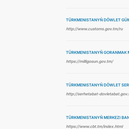
TÜRKMENISTANYŇ DÖWLET GÜ
http://www.customs.gov.tm/ru
TÜRKMENISTANYŇ GORANMAK M
https://milligosun.gov.tm/
TÜRKMENISTANYŇ DÖWLET SE
http://serhetabat-dovletabat.gov.
TÜRKMENISTANYŇ MERKEZI BA
https://www.cbt.tm/index.html