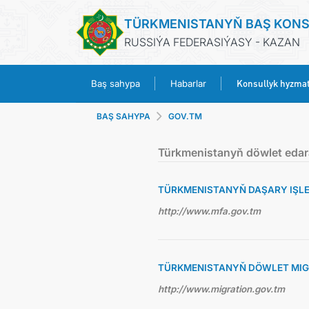
TÜRKMENISTANYŇ BAŞ KON
RUSSIÝA FEDERASIÝASY - KAZAN
Konsullyk hyzmat
Baş sahypa
Habarlar
BAŞ SAHYPA
GOV.TM
Türkmenistanyň döwlet edar
TÜRKMENISTANYŇ DAŞARY IŞLER
http://www.mfa.gov.tm
TÜRKMENISTANYŇ DÖWLET MIG
http://www.migration.gov.tm