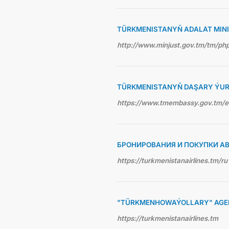
TÜRKMENISTANYŇ ADALAT MINI
http://www.minjust.gov.tm/tm/p
TÜRKMENISTANYŇ DAŞARY ÝUR
https://www.tmembassy.gov.tm/
БРОНИРОВАНИЯ И ПОКУПКИ А
https://turkmenistanairlines.tm/ru
"TÜRKMENHOWAÝOLLARY" AGEN
https://turkmenistanairlines.tm