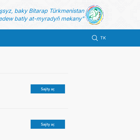
şsyz, baky Bitarap Türkmenistan
dew batly at-myradyň mekany"
TK
Saýty aç
Saýty aç