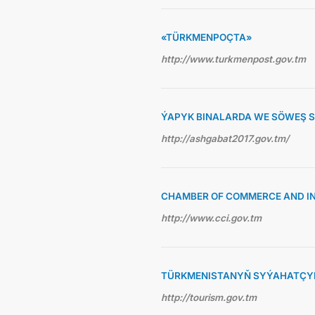
«TÜRKMENPOÇTA»
http://www.turkmenpost.gov.tm
ÝAPYK BINALARDA WE SÖWEŞ 
http://ashgabat2017.gov.tm/
CHAMBER OF COMMERCE AND I
http://www.cci.gov.tm
TÜRKMENISTANYŇ SYÝAHATÇYL
http://tourism.gov.tm