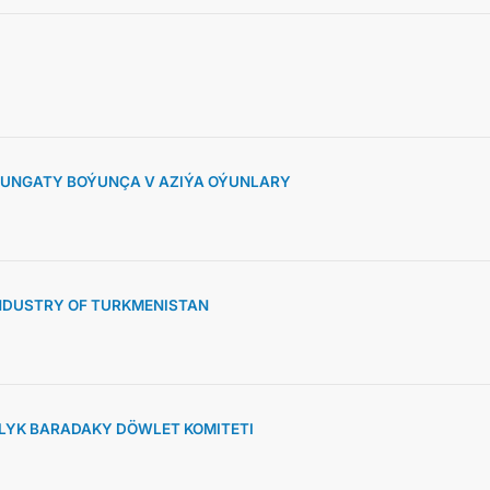
SUNGATY BOÝUNÇA V AZIÝA OÝUNLARY
NDUSTRY OF TURKMENISTAN
YK BARADAKY DÖWLET KOMITETI