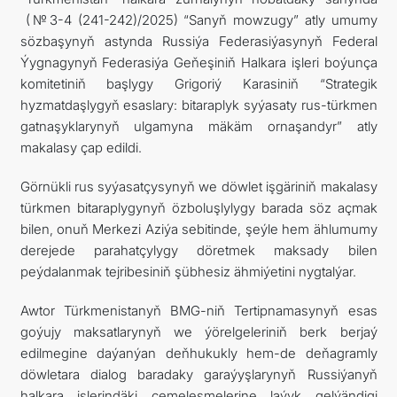
(№3-4 (241-242)/2025) “Sanyň mowzugy” atly umumy
sözbaşynyň astynda Russiýa Federasiýasynyň Federal
Ýygnagynyň Federasiýa Geňeşiniň Halkara işleri boýunça
komitetiniň başlygy Grigoriý Karasiniň “Strategik
hyzmatdaşlygyň esaslary: bitaraplyk syýasaty rus-türkmen
gatnaşyklarynyň ulgamyna mäkäm ornaşandyr” atly
makalasy çap edildi.
Görnükli rus syýasatçysynyň we döwlet işgäriniň makalasy
türkmen bitaraplygynyň özboluşlylygy barada söz açmak
bilen, onuň Merkezi Aziýa sebitinde, şeýle hem ählumumy
derejede parahatçylygy döretmek maksady bilen
peýdalanmak tejribesiniň şübhesiz ähmiýetini nygtalýar.
Awtor Türkmenistanyň BMG-niň Tertipnamasynyň esas
goýujy maksatlarynyň we ýörelgeleriniň berk berjaý
edilmegine daýanýan deňhukukly hem-de deňagramly
döwletara dialog baradaky garaýyşlarynyň Russiýanyň
halkara işlerindäki çemeleşmelerine laýyk gelýändigi