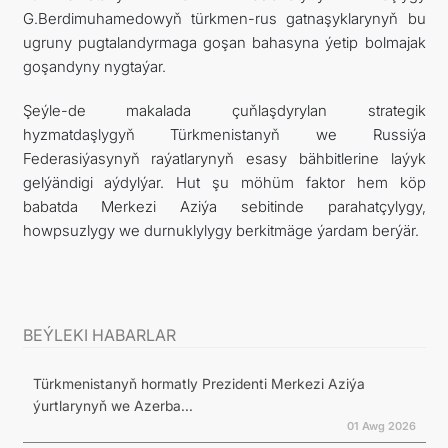
G.Berdimuhamedowyň türkmen-rus gatnaşyklarynyň bu
ugruny pugtalandyrmaga goşan bahasyna ýetip bolmajak
goşandyny nygtaýar.
Şeýle-de makalada çuňlaşdyrylan strategik
hyzmatdaşlygyň Türkmenistanyň we Russiýa
Federasiýasynyň raýatlarynyň esasy bähbitlerine laýyk
gelýändigi aýdylýar. Hut şu möhüm faktor hem köp
babatda Merkezi Aziýa sebitinde parahatçylygy,
howpsuzlygy we durnuklylygy berkitmäge ýardam berýär.
BEÝLEKI HABARLAR
Türkmenistanyň hormatly Prezidenti Merkezi Aziýa
ýurtlarynyň we Azerba...
01 Awg 2026