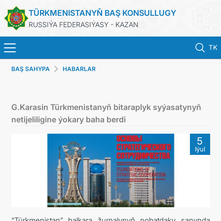
TÜRKMENISTANYŇ BAŞ KONSULLUGY
RUSSIÝA FEDERASIÝASY - KAZAN
TK
BAŞ SAHYPA
HABARLAR
ГЛАВНАЯ
НОВОСТИ
G.Karasin Türkmenistanyň bitaraplyk syýasatynyň
netijeliligine ýokary baha berdi
КОНСУЛЬСКИЕ УСЛУГИ
5
Iýul
ОБ ОРГАНИЗАЦИИ
ОБЪЯВЛЕНИЯ
“Türkmenistan” halkara žurnalynyň nobatdaky sanynda