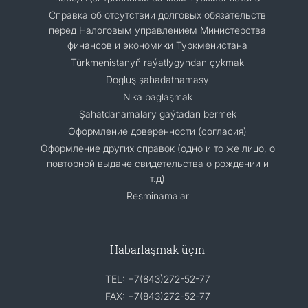
Справка об отсутствии долговых обязательств
перед Налоговым управлением Министерства
финансов и экономики Туркменистана
Türkmenistanyň raýatlygyndan çykmak
Dogluş şahadatnamasy
Nika baglaşmak
Şahatdanamalary gaýtadan bermek
Оформление доверенности (согласия)
Оформление других справок (одно и то же лицо, о
повторной выдаче свидетельства о рождении и
т.д)
Resminamalar
Habarlaşmak üçin
TEL: +7(843)272-52-77
FAX: +7(843)272-52-77