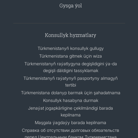
Gysga ýol
Konsullyk hyzmatlary
Türkmenistanyň konsullyk gullugy
Türkmenistana gitmek üçin wiza
Türkmenistanyň raýatlygyna degişlidigini ýa-da
degişli däldigini tassyklamak
Türkmenistanyň raýatynyň pasportyny almagyň
tertibi
Türkmenistana dolanyp barmak üçin şahadatnama
Konsullyk hasabyna durmak
Jenaýat jogapkärligine çekilmändigi barada
kepilnama
Maşgala ýagdaýy barada kepilnama
Cправка об отсутствии долговых обязательств
перед Центральным банком Туркменистана