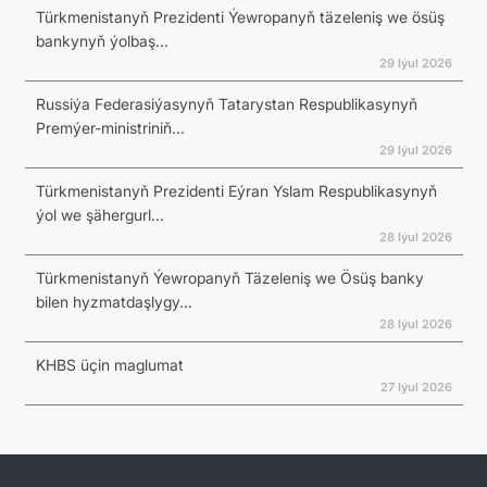
Türkmenistanyň Prezidenti Ýewropanyň täzeleniş we ösüş
bankynyň ýolbaş...
29 Iýul 2026
Russiýa Federasiýasynyň Tatarystan Respublikasynyň
Premýer-ministriniň...
29 Iýul 2026
Türkmenistanyň Prezidenti Eýran Yslam Respublikasynyň
ýol we şähergurl...
28 Iýul 2026
Türkmenistanyň Ýewropanyň Täzeleniş we Ösüş banky
bilen hyzmatdaşlygy...
28 Iýul 2026
KHBS üçin maglumat
27 Iýul 2026