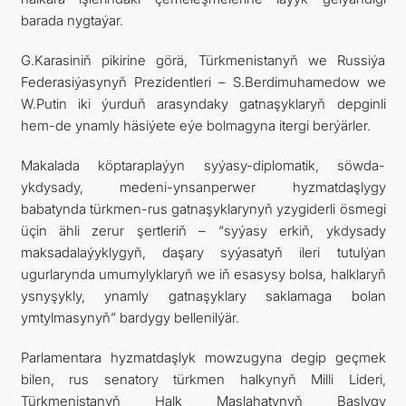
barada nygtaýar.
G.Karasiniň pikirine görä, Türkmenistanyň we Russiýa
Federasiýasynyň Prezidentleri – S.Berdimuhamedow we
W.Putin iki ýurduň arasyndaky gatnaşyklaryň depginli
hem-de ynamly häsiýete eýe bolmagyna itergi berýärler.
Makalada köptaraplaýyn syýasy-diplomatik, söwda-
ykdysady, medeni-ynsanperwer hyzmatdaşlygy
babatynda türkmen-rus gatnaşyklarynyň yzygiderli ösmegi
üçin ähli zerur şertleriň – “syýasy erkiň, ykdysady
maksadalaýyklygyň, daşary syýasatyň ileri tutulýan
ugurlarynda umumylyklaryň we iň esasysy bolsa, halklaryň
ysnyşykly, ynamly gatnaşyklary saklamaga bolan
ymtylmasynyň” bardygy bellenilýär.
Parlamentara hyzmatdaşlyk mowzugyna degip geçmek
bilen, rus senatory türkmen halkynyň Milli Lideri,
Türkmenistanyň Halk Maslahatynyň Başlygy