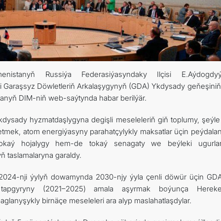
enistanyň Russiýa Federasiýasyndaky Ilçisi E.Aýdogdy
i Garaşsyz Döwletleriň Arkalaşygynyň (GDA) Ykdysady geňeşiniň
tanyň DIM-niň web-saýtynda habar berilýär.
ykdysady hyzmatdaşlygyna degişli meseleleriň giň toplumy, şeýl
etmek, atom energiýasyny parahatçylykly maksatlar üçin peýdala
tokaý hojalygy hem-de tokaý senagaty we beýleki ugurla
ň taslamalaryna garaldy.
r 2024-nji ýylyň dowamynda 2030-njy ýyla çenli döwür üçin GD
i tapgyryny (2021–2025) amala aşyrmak boýunça Hereket
glanyşykly birnäçe meseleleri ara alyp maslahatlaşdylar.