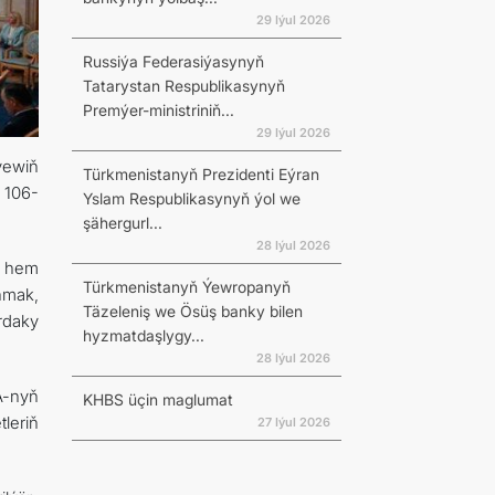
29 Iýul 2026
Russiýa Federasiýasynyň
Tatarystan Respublikasynyň
Premýer-ministriniň...
29 Iýul 2026
ýewiň
Türkmenistanyň Prezidenti Eýran
 106-
Yslam Respublikasynyň ýol we
şähergurl...
28 Iýul 2026
e hem
Türkmenistanyň Ýewropanyň
nmak,
Täzeleniş we Ösüş banky bilen
rdaky
hyzmatdaşlygy...
28 Iýul 2026
A-nyň
KHBS üçin maglumat
leriň
27 Iýul 2026