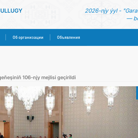
SULLUGY
2026-njy ýyl - "Gara
— be
Об организации
Объявления
ГЛАВНАЯ
НОВОСТИ
şiniň 106-njy mejlisi geçirildi
КОНСУЛЬСКИЕ УСЛУГИ
ОБ ОРГАНИЗАЦИИ
ОБЪЯВЛЕНИЯ