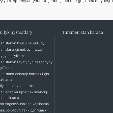
 ýylyň 5-nji sentýabrynda Duşenbe şäherinde geçirmek meýilleşdiri
ullyk hyzmatlary
Türkmenistan barada
enistanyň konsullyk gullugy
enistana gitmek üçin wiza
lygy tassyklamak
enistanyň raýatynyň pasportyny
ň tertibi
enistana dolanyp barmak üçin
datnama
llyk hasabyna durmak
at jogapkärligine çekilmändigi
a kepilnama
la ýagdaýy barada kepilnama
ка об отсутствии долговых