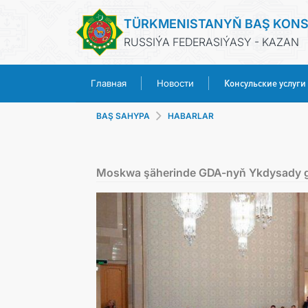
TÜRKMENISTANYŇ BAŞ KON
RUSSIÝA FEDERASIÝASY - KAZAN
Консульские услуги
Главная
Новости
BAŞ SAHYPA
HABARLAR
Moskwa şäherinde GDA-nyň Ykdysady geňe