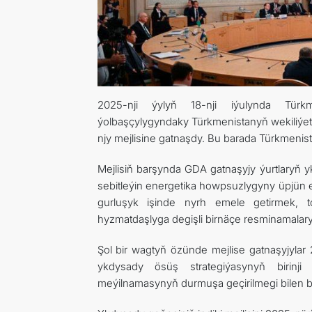
2025-nji ýylyň 18-nji iýulynda Türkm
ýolbaşçylygyndaky Türkmenistanyň wekiliýet
njy mejlisine gatnaşdy. Bu barada Türkmenis
Mejlisiň barşynda GDA gatnaşyjy ýurtlaryň 
sebitleýin energetika howpsuzlygyny üpjün 
gurluşyk işinde nyrh emele getirmek, 
hyzmatdaşlyga degişli birnäçe resminamalary
Şol bir wagtyň özünde mejlise gatnaşyjyla
ykdysady ösüş strategiýasynyň birinj
meýilnamasynyň durmuşa geçirilmegi bilen ba