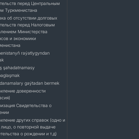
тельств перед Центральным
ом Туркменистана
ка об отсутствии долговых
тельств перед Налоговым
влением Министерства
сов и экономики
менистана
enistanyň raýatlygyndan
ak
ş şahadatnamasy
baglaşmak
danamalary gaýtadan bermek
мление доверенности
асия)
изация Свидетельства о
ении
ление других справок (одно и
 лицо, о повторной выдаче
тельства о рождении и т.д)