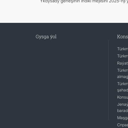
Ykdysady geňeşiniň indiki mejlisini 2025-nji
Gysga ýol
Kons
Türkm
Türkm
Raýat
Türkm
almagy
Türkm
şaha
Konsu
Jenaý
barad
Maşga
Cправ