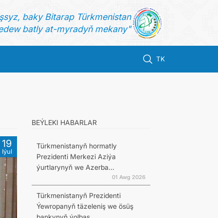
şsyz, baky Bitarap Türkmenistan
dew batly at-myradyň mekany"
TK
BEÝLEKI HABARLAR
19
Türkmenistanyň hormatly
Iýul
Prezidenti Merkezi Aziýa
ýurtlarynyň we Azerba...
01 Awg 2026
Türkmenistanyň Prezidenti
Ýewropanyň täzeleniş we ösüş
bankynyň ýolbaş...