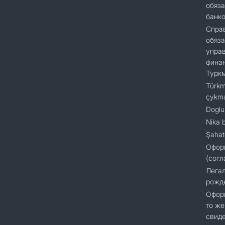
обяза
банк
Справ
обяза
упра
финан
Турк
Türkm
çykm
Doglu
Nika 
Şahat
Офор
(согл
Легал
рожд
Оформ
то же
свиде